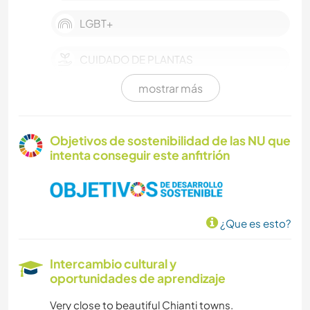
LGBT+
CUIDADO DE PLANTAS
mostrar más
MÚSICA
JARDINERÍA
Objetivos de sostenibilidad de las NU que
intenta conseguir este anfitrión
LIBROS
COCINA Y ALIMENTACIÓN
¿Que es esto?
ANIMALES
Intercambio cultural y
YOGA / BIENESTAR
oportunidades de aprendizaje
Very close to beautiful Chianti towns.