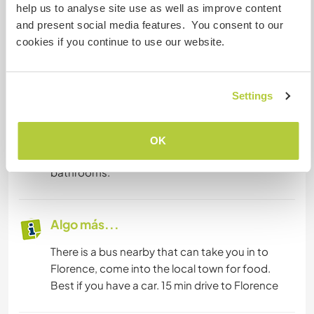
Este anfitrión ofrece intercambio de idiomas
help us to analyse site use as well as improve content
Este anfitrión ha indicado que está interesado
and present social media features. You consent to our
en compartir su idioma o aprender otro.
cookies if you continue to use our website.
Ponte en contacto con él para obtener más
información.
Settings
Alojamiento
OK
It’s a country home with rooms and shared
bathrooms.
Algo más...
There is a bus nearby that can take you in to
Florence, come into the local town for food.
Best if you have a car. 15 min drive to Florence