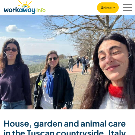
Skip to:
CONTENT
MAIN NAVIGATION
FOOTER
Unirse
1
/
10
House, garden and animal care
in the Tuscan countryside, Italy