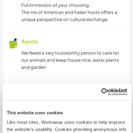
NATURALEZA
Full immersion of your choosing.
The mix of American and Italian hosts offers a
BAILE
unique perspective on cultural exchange.
PLAYA
Ayuda
We Need a very trustworthy person to care for
our animals and keep house nice, water plants
and garden.
Idiomas
Idiomas hablados
Inglés: Fluido
This website uses cookies
Italiano: Fluido
Portugués: Intermedio
Like most sites, Workaway uses cookies to help improve
the website’s usability. Cookies providing anonymous info