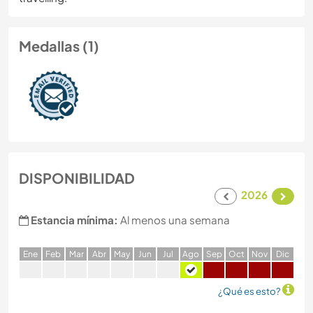
Medallas (1)
DISPONIBILIDAD
2026
Estancia mínima:
Al menos una semana
E
ne
F
eb
M
ar
A
br
M
ay
J
un
J
ul
A
go
S
ep
O
ct
N
ov
D
ic
¿Qué es esto?