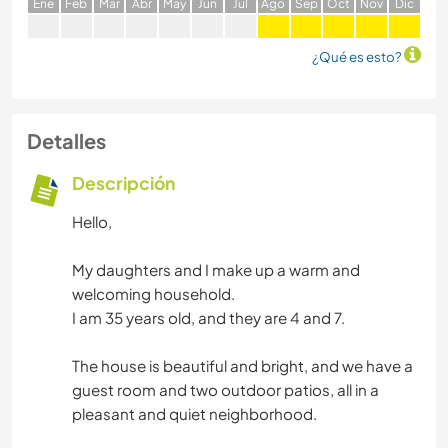
E
ne
F
eb
M
ar
A
br
M
ay
J
un
J
ul
A
go
S
ep
O
ct
N
ov
D
ic
¿Qué es esto?
Detalles
Descripción
Hello,
My daughters and I make up a warm and
welcoming household.
I am 35 years old, and they are 4 and 7.
The house is beautiful and bright, and we have a
guest room and two outdoor patios, all in a
pleasant and quiet neighborhood.