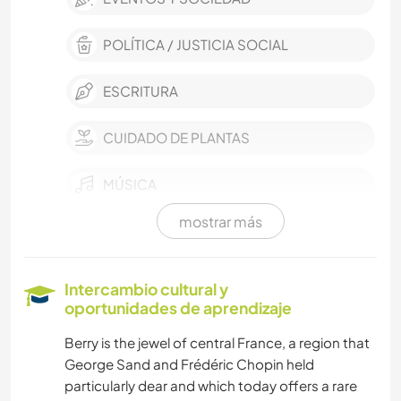
POLÍTICA / JUSTICIA SOCIAL
ESCRITURA
CUIDADO DE PLANTAS
MÚSICA
mostrar más
LIBROS
JARDINERÍA
Intercambio cultural y
oportunidades de aprendizaje
DIBUJO Y PINTURA
Berry is the jewel of central France, a region that
George Sand and Frédéric Chopin held
ARTES ESCÉNICAS
particularly dear and which today offers a rare