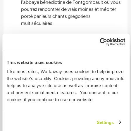
l'abbaye bénédictine de Fontgombault où vous
pourrez rencontrer de vrais moines et méditer
porté par leurs chants grégoriens
multiséculaires.
Ayuda au pair
Encontrará más información
aquí
.
This website uses cookies
Like most sites, Workaway uses cookies to help improve
Proyectos con niños
the website’s usability. Cookies providing anonymous info
help us to analyse site use as well as improve content
En este proyecto podría haber niños. Para
and present social media features. You consent to our
obtener más información,
consulta nuestras
cookies if you continue to use our website.
directrices y consejos aquí
.
Settings
Ayuda