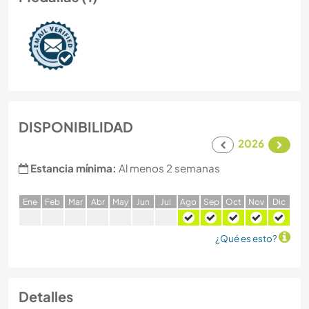
DISPONIBILIDAD
2026
Estancia mínima:
Al menos 2 semanas
E
ne
F
eb
M
ar
A
br
M
ay
J
un
J
ul
A
go
S
ep
O
ct
N
ov
D
ic
¿Qué es esto?
Detalles