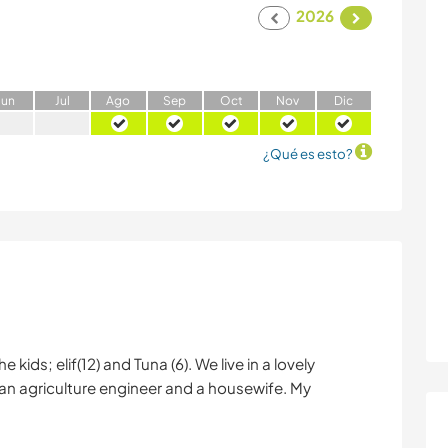
2026
J
un
J
ul
A
go
S
ep
O
ct
N
ov
D
ic
¿Qué es esto?
e kids; elif(12) and Tuna (6). We live in a lovely
el )an agriculture engineer and a housewife. My