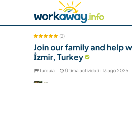
Skip to:
CONTENT
MAIN NAVIGATION
FOOTER
Buscar anfitrión
Busca un compañero
C
Seguridad
(2)
Join our family and help w
İzmir, Turkey
Turquía
Última actividad : 13 ago 2025