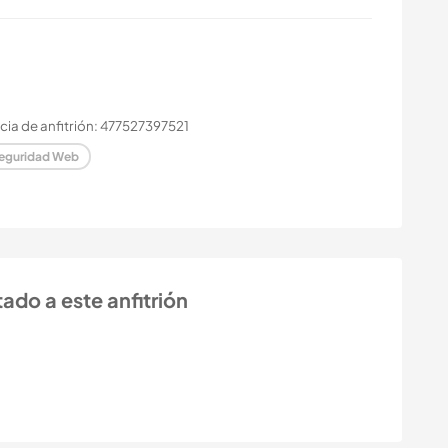
ia de anfitrión: 477527397521
eguridad Web
ado a este anfitrión