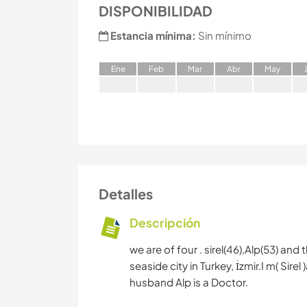
DISPONIBILIDAD
Estancia mínima:
Sin mínimo
E
ne
F
eb
M
ar
A
br
M
ay
Detalles
Descripción
we are of four . sirel(46),Alp(53) and th
seaside city in Turkey, İzmir.I m( Sir
husband Alp is a Doctor.