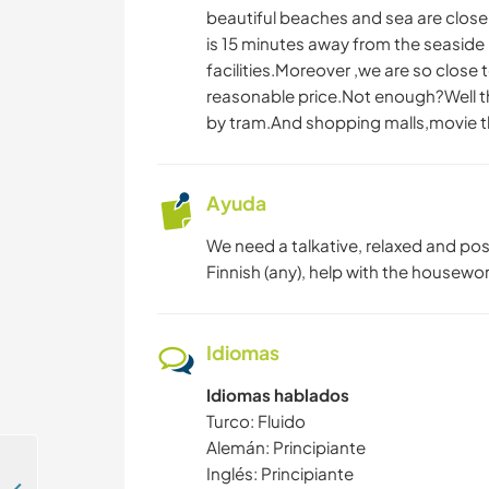
beautiful beaches and sea are close 
is 15 minutes away from the seaside 
facilities.Moreover ,we are so close 
reasonable price.Not enough?Well t
by tram.And shopping malls,movie t
Ayuda
We need a talkative, relaxed and pos
Finnish (any), help with the housewor
Idiomas
Idiomas hablados
Turco: Fluido
Alemán: Principiante
Inglés: Principiante