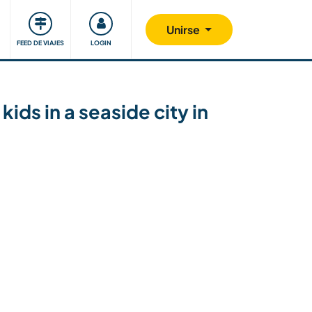
Comunidad
Nos implicamos
Unirse
FEED DE VIAJES
LOGIN
ids in a seaside city in