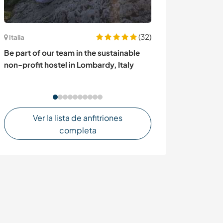
(32)
Italia
Croacia
Be part of our team in the sustainable
Join us at our 
non-profit hostel in Lombardy, Italy
Croatia
Ver la lista de anfitriones
completa