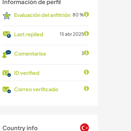
Información de perfil
Evaluación del anfitrión
80 %
Last replied
15 abr 2025
Comentarios
3
ID verified
Correo verificado
Country info