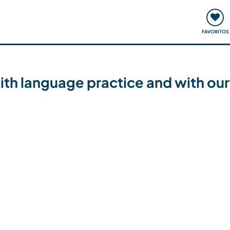
ómo funciona
Quedadas y eventos
Viajar y aprender
FAVORITOS
ith language practice and with our k