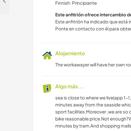
Learn new skills and trek in the mountains covered with pine trees in Gazipaşa, Antalya, Turkey
Finnish: Principiante
Este anfitrión ofrece intercambio 
Este anfitrión ha indicado que está 
Ponte en contacto con él para obte
Alojamiento
The workawayer will have her own room
Algo más...
sea is close to where we live(app 1-1,
minutes away from the seaside which
sport facilities.Moreover ,we are so 
bike reasonable price.Not enough?W
minutes by tram.And shopping malls