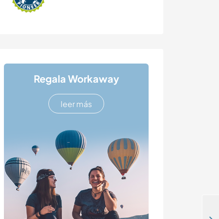
Regala Workaway
leer más