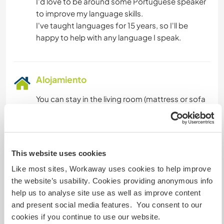
I'd love to be around some Portuguese speaker
to improve my language skills.
I've taught languages for 15 years, so I'll be
Alojamiento
You can stay in the living room (mattress or sofa
bed), or in a tent outside (small mattress &
covers provided).
This website uses cookies
Algo más...
Like most sites, Workaway uses cookies to help improve
There is a train station 20 minutes walking and a
the website’s usability. Cookies providing anonymous info
bus stop right by the house. You can get to
help us to analyse site use as well as improve content
cafés and mini markets on foot.
and present social media features. You consent to our
Due to the limited amount of work requested, I'll
cookies if you continue to use our website.