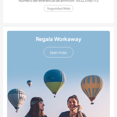
Número de referencia de anfitrión: 453231467113
Seguridad Web
Regala Workaway
leer más