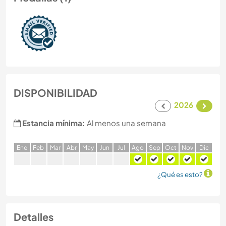
DISPONIBILIDAD
2026
Estancia mínima:
Al menos una semana
E
ne
F
eb
M
ar
A
br
M
ay
J
un
J
ul
A
go
S
ep
O
ct
N
ov
D
ic
¿Qué es esto?
Detalles