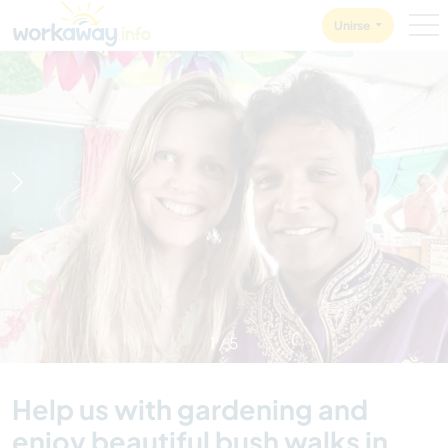
Skip to:
CONTENT
MAIN NAVIGATION
FOOTER
Unirse
1
/
5
Help us with gardening and
enjoy beautiful bush walks in