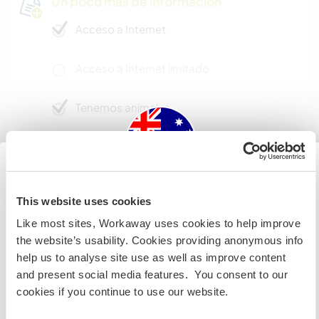
Un poco más de información
Acceso a Internet
Acceso a Internet limitado
Tenemos animales
Somos fumadores
Puede alojar familias
Australia
This website uses cookies
Like most sites, Workaway uses cookies to help improve
Si no eres ciudadano australiano ni neozelandés y
Puede acoger a nómadas
the website’s usability. Cookies providing anonymous info
quieres ir a esos países para trabajar, hacer tareas de
digitales
help us to analyse site use as well as improve content
voluntariado o estudiar, NECESITARÁS EL VISADO
and present social media features. You consent to our
ADECUADO. Si quieres más información, ponte en
Este anfitrión ha indicado que le encanta acoger
cookies if you continue to use our website.
contacto con la embajada de tu país ANTES de viajar.
a nómadas digitales.