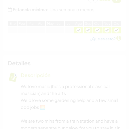
Estancia mínima:
Una semana o menos
E
ne
F
eb
M
ar
A
br
M
ay
J
un
J
ul
A
go
S
ep
O
ct
N
ov
D
ic
¿Qué es esto?
Detalles
Descripción
We love music (he’s a professional classical
musician) and the arts
We’d love some gardening help and a few small
odd jobs 🌅
We are two mins from a train station and have a
modern seperate bungalow for you to stay in / in