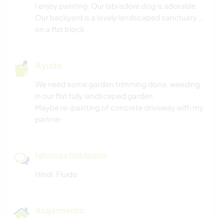
I enjoy painting. Our labradore dog is adorable.
Our backyard is a lovely landscaped sanctuary ...
on a flat block
Ayuda
We need some garden trimming done, weeding
in our flat fully landscaped garden
Maybe re-painting of concrete driveway with my
partner
Idiomas hablados
Hindi: Fluido
Alojamiento