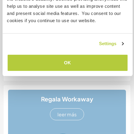
help us to analyse site use as well as improve content
Más de dos
and present social media features. You consent to our
cookies if you continue to use our website.
Mis animales / mascotas
Settings
Número de referencia de anfitrión: 385733925379
OK
Seguridad Web
Regala Workaway
leer más