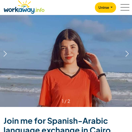
Skip to:
CONTENT
MAIN NAVIGATION
FOOTER
Unirse
1
/
2
Join me for Spanish-Arabic
language exchange in Cairo,