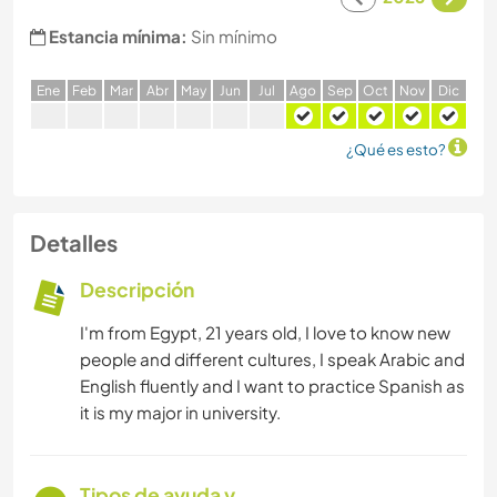
Estancia mínima:
Sin mínimo
E
ne
F
eb
M
ar
A
br
M
ay
J
un
J
ul
A
go
S
ep
O
ct
N
ov
D
ic
¿Qué es esto?
Detalles
Descripción
I'm from Egypt, 21 years old, I love to know new
people and different cultures, I speak Arabic and
English fluently and I want to practice Spanish as
it is my major in university.
Tipos de ayuda y