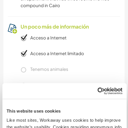
compound in Cairo
Un poco más de información
Acceso a Internet
Acceso a Internet limitado
Tenemos animales
Somos fumadores
Puede alojar familias
This website uses cookies
Like most sites, Workaway uses cookies to help improve
¿Cuántos voluntarios puedes
the website’s usability. Cookies providing anonymous info
hospedar?