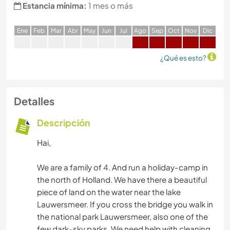
Estancia mínima:
1 mes o más
E
ne
F
eb
M
ar
A
br
M
ay
J
un
J
ul
A
go
S
ep
O
ct
N
ov
D
ic
¿Qué es esto?
Detalles
Descripción
Hai,
We are a family of 4. And run a holiday-camp in
the north of Holland. We have there a beautiful
piece of land on the water near the lake
Lauwersmeer. If you cross the bridge you walk in
the national park Lauwersmeer, also one of the
few dark-sky parks. We need help with cleaning,