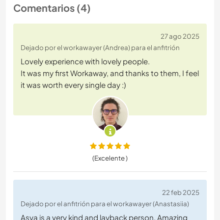
Comentarios (4)
27 ago 2025
Dejado por el workawayer (Andrea) para el anfitrión
Lovely experience with lovely people.
It was my first Workaway, and thanks to them, I feel
it was worth every single day :)
(Excelente )
22 feb 2025
Dejado por el anfitrión para el workawayer (Anastasiia)
Asya is a very kind and layback person. Amazing