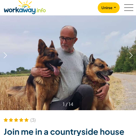
Skip to:
CONTENT
MAIN NAVIGATION
FOOTER
Unirse
1
/
14
(3)
Join me in a countryside house