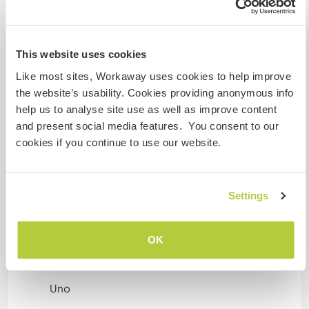
Puede acoger a nómadas
This website uses cookies
digitales
Like most sites, Workaway uses cookies to help improve
Dispongo de fibra o sea buen servicio de datos.
the website’s usability. Cookies providing anonymous info
help us to analyse site use as well as improve content
and present social media features. You consent to our
Espacio para aparcar
cookies if you continue to use our website.
autocaravanas
Este anfitrión puede proporcionar un sitio para
autocaravanas.
Settings
OK
¿Cuántos voluntarios puedes
hospedar?
Uno