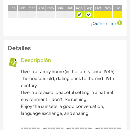
E
ne
F
eb
M
ar
A
br
M
ay
J
un
J
ul
A
go
S
ep
O
ct
N
ov
D
ic
¿Qué es esto?
Detalles
Descripción
I live in a family home (in the family since 1945).
The house is old, dating back to the mid-19th
century.
I live in a relaxed, peaceful setting in a natural
environment. I don't like rushing.
Enjoy the sunsets, a good conversation,
language exchange, and sharing.
=======.....=======.....========.......===========