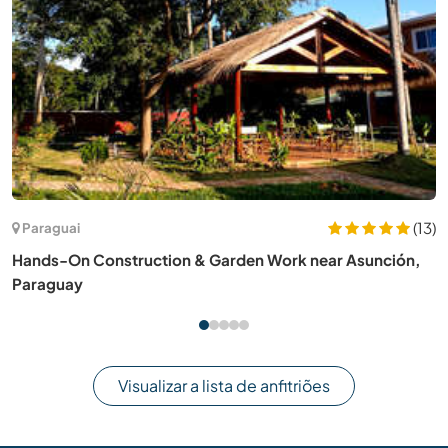
13)
Malásia
,
Share your culture and teach in a Kindergarten in Johor
Bahru, Malaysia
Visualizar a lista de anfitriões