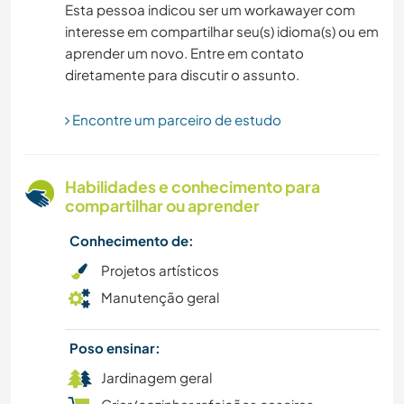
Esta pessoa indicou ser um workawayer com
FAÇA VOCÊ MESMO
interesse em compartilhar seu(s) idioma(s) ou em
aprender um novo. Entre em contato
DESENHO E PINTURA
diretamente para discutir o assunto.
CULINÁRIA E COMIDA
Encontre um parceiro de estudo
YOGA/BEM-ESTAR
Habilidades e conhecimento para
compartilhar ou aprender
NATURALEZA
Conhecimento de:
FITNESS
Projetos artísticos
Manutenção geral
DANÇA
Poso ensinar:
Jardinagem geral