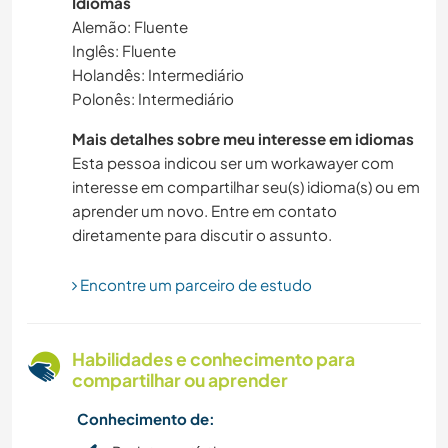
Idiomas
CULTURA
Alemão: Fluente
Inglês: Fluente
AUTODESENVOLVIMENTO
Holandês: Intermediário
Polonês: Intermediário
VEGETARIANO/VEGANO
Mais detalhes sobre meu interesse em idiomas
CUIDAR DE PLANTAS
Esta pessoa indicou ser um workawayer com
interesse em compartilhar seu(s) idioma(s) ou em
aprender um novo. Entre em contato
CARPINTARIA
diretamente para discutir o assunto.
DESENHO E PINTURA
Encontre um parceiro de estudo
LIVROS
Habilidades e conhecimento para
ARTE E DESIGN
compartilhar ou aprender
Conhecimento de:
FOTOGRAFIA