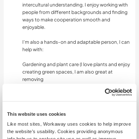
intercultural understanding. I enjoy working with
people from different backgrounds and finding
ATIVIDADES AO AR LIVRE
ways to make cooperation smooth and
enjoyable.
ESPORTES DE INVERNO
I’m also a hands-on and adaptable person, I can
VELEJAR/NAVEGAR
help with:
NATURALEZA
Gardening and plant care (I love plants and enjoy
creating green spaces, I am also great at
removing
weeds from gardens)
Animal care, especially horses and and cats
(would love to gain more experience with sheep
This website uses cookies
and goats)
Like most sites, Workaway uses cookies to help improve
Cooking, especially pescetarian and vegetarian
the website’s usability. Cookies providing anonymous
dishes
info help us to analyse site use as well as improve