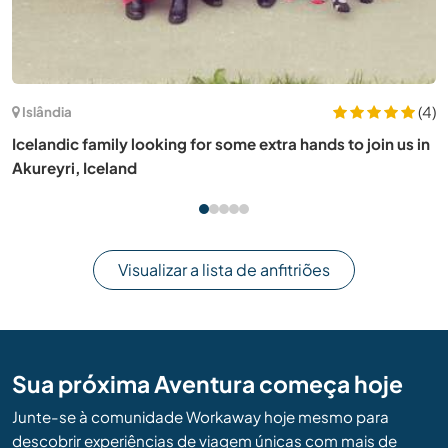
(23)
Polônia
Experience life on an agro tourism farm in the Izery
Mountains near Mirsk, Poland
Visualizar a lista de anfitriões
Sua próxima Aventura começa hoje
Junte-se à comunidade Workaway hoje mesmo para
descobrir experiências de viagem únicas com mais de