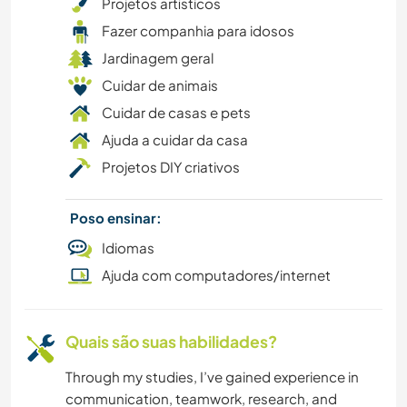
Projetos artísticos
MÚSICA
Fazer companhia para idosos
Jardinagem geral
IDIOMAS
Cuidar de animais
Cuidar de casas e pets
CULINÁRIA E COMIDA
Ajuda a cuidar da casa
ANIMAIS
Projetos DIY criativos
YOGA/BEM-ESTAR
Poso ensinar:
Idiomas
FITNESS
Ajuda com computadores/internet
CAMPING
Quais são suas habilidades?
MONTANHAS
Through my studies, I’ve gained experience in
communication, teamwork, research, and
CICLISMO