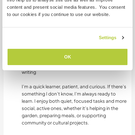
content and present social media features. You consent
Organizing spaces, cleaning, and maintaining
to our cookies if you continue to use our website.
order ( I love organizing and decluttering)
Helping with language practice (English, German,
Settings
basic Polish and Dutch)
OK
Creative tasks — from decorating and
photography to helping with social media or
writing
I’m a quick learner, patient, and curious. If there’s
something I don’t know, I’m always ready to
learn. I enjoy both quiet, focused tasks and more
social, active ones, whether it’s helping in the
garden, preparing meals, or supporting
community or cultural projects.