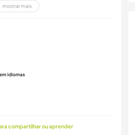
CAMPING
LIVROS
mostrar mais
ARTE E DESIGN
ARQUITETURA
 em idiomas
ara compartilhar ou aprender