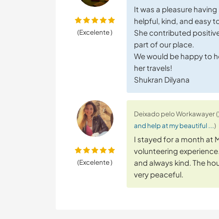
It was a pleasure having
helpful, kind, and easy t
(Excelente )
She contributed positive
part of our place.
We would be happy to hos
her travels!
Shukran Dilyana
Deixado pelo Workawayer () 
and help at my beautiful ...
)
I stayed for a month at M
volunteering experienc
(Excelente )
and always kind. The hou
very peaceful.