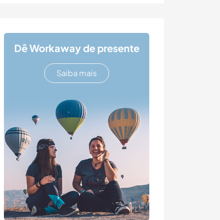
Dê Workaway de presente
Saiba mais