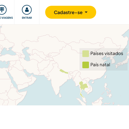
omunidade
Retribuindo
Segurança
Cadastre-se
E VIAGENS
ENTRAR
Países visitados
País natal