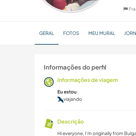
Fr
GERAL
FOTOS
MEU MURAL
JOR
Informações do perfil
Informações de viagem
Eu estou
viajando
Descrição
Hi everyone, I’m originally from Bulgari