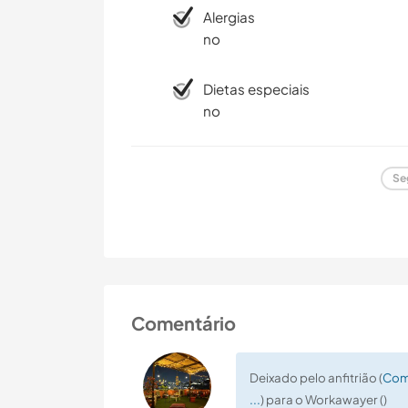
Alergias
no
Dietas especiais
no
Se
Comentário
Deixado pelo anfitrião (
Come
...
) para o Workawayer ()