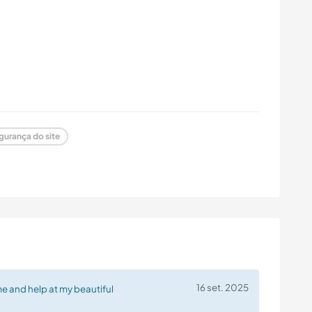
gurança do site
16 set. 2025
 and help at my beautiful