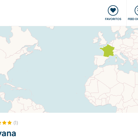
 funciona
Encontros e Eventos
Viaje e aprenda
C
FAVORITOS
FEED D
(1)
yana