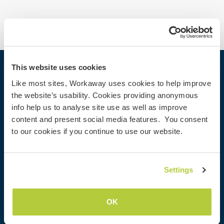
This website uses cookies
Workaway
Like most sites, Workaway uses cookies to help improve
Encontrar um anfitrião
the website’s usability. Cookies providing anonymous
info help us to analyse site use as well as improve
Informações para anfitriões
content and present social media features. You consent
Informações para Workawayers
to our cookies if you continue to use our website.
Cadastrar-se como workawayer
Cadastrar-se como anfitrião
Dar uma experiência Workaway de presente
Settings
Descontos e Parceiros
OK
Comunidade
Workaway Blog