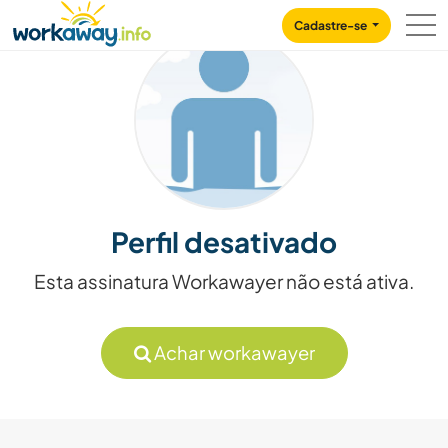
Skip to:
CONTENT
MAIN NAVIGATION
FOOTER
Cadastre-se
Perfil desativado
Esta assinatura Workawayer não está ativa.
Achar workawayer