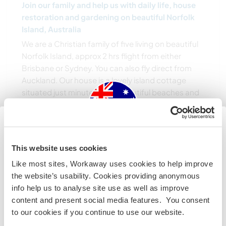
Join our family and help us with daily life, house
restoration and gardening on beautiful Norfolk
Island, Australia
We are a Christian family of five living on beautiful
Norfolk Island, approx 2 hrs flight from either
Brisbane or Sydney. You can also fly direct from
Auckland. Our house is a lovely island cottage
situated just minutes from beautiful beaches and
......
(2)
Australia
Contact
This website uses cookies
Like most sites, Workaway uses cookies to help improve
Se não for um cidadão da Austrália ou Nova Zelândia e
the website’s usability. Cookies providing anonymous
estiver planejando trabalhar, voluntariar ou estudar,
info help us to analyse site use as well as improve
VOCÊ PRECISARÁ O VISTO ADEQUADO. Para obter mais
content and present social media features. You consent
informações, é necessário entrar em contato com a
Capital Territory
South Australia
to our cookies if you continue to use our website.
embaixada localizada em seu país, ANTES de viajar.
New South Wales
Tasmania