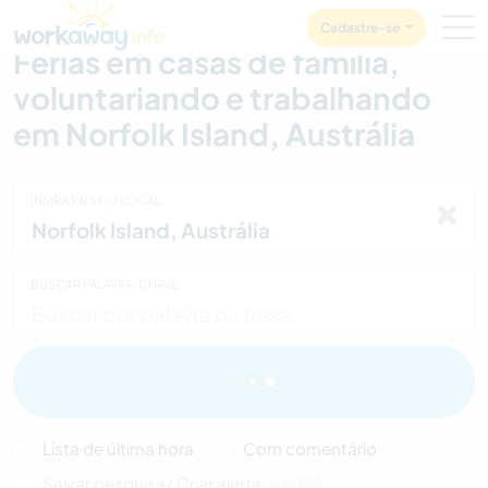
Skip to:
CONTENT
MAIN NAVIGATION
FOOTER
Cadastre-se
Férias em casas de família,
voluntariando e trabalhando
em Norfolk Island, Austrália
INSIRA PAÍS OU LOCAL
BUSCAR PALAVRA-CHAVE
Lista de última hora
Com comentário
Salvar pesquisa/ Criar alerta
PLUS