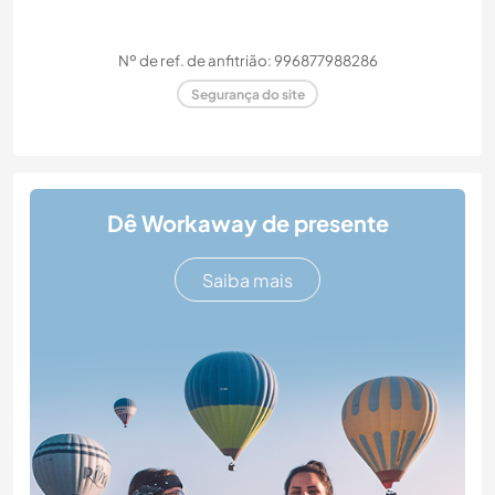
Nº de ref. de anfitrião: 996877988286
Segurança do site
Dê Workaway de presente
Saiba mais