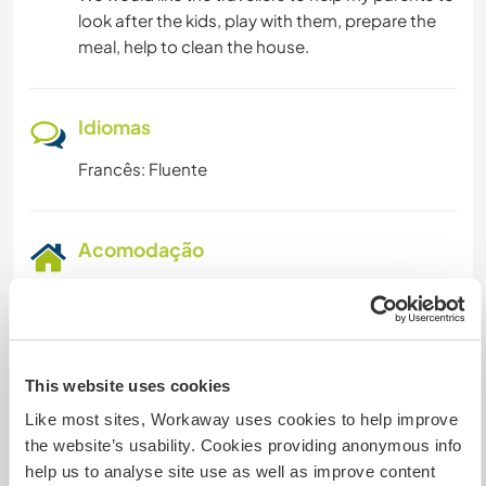
look after the kids, play with them, prepare the
meal, help to clean the house.
Idiomas
Francês: Fluente
Acomodação
The house is quite big, you will have your own
room at the 1st floor of the house and your own
bathroom and toilet.
This website uses cookies
Like most sites, Workaway uses cookies to help improve
Mais alguns detalhes
the website’s usability. Cookies providing anonymous info
Acesso à internet
help us to analyse site use as well as improve content