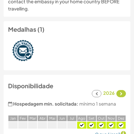
contact the embassy in your home country BEFORE
travelling.
Medalhas (1)
Disponibilidade
2026
Hospedagem min. solicitada:
mínimo 1 semana
J
an
F
ev
M
ar
A
br
M
ai
J
un
J
ul
A
go
S
et
O
ut
N
ov
D
ez