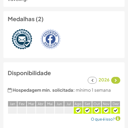
Medalhas (2)
Disponibilidade
2026
Hospedagem min. solicitada:
mínimo 1 semana
J
an
F
ev
M
ar
A
br
M
ai
J
un
J
ul
A
go
S
et
O
ut
N
ov
D
ez
O que é isso?