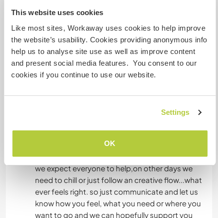
workshops,sometimes during the week) if you
This website uses cookies
want to stay longer we have a little room more
Like most sites, Workaway uses cookies to help improve
outside (its in the house but you go right into the
the website’s usability. Cookies providing anonymous info
room,not through the house) or a little site
help us to analyse site use as well as improve content
caravan up in the garden, which needs to put a
and present social media features. You consent to our
little love, to become comfortable.
cookies if you continue to use our website.
Algo mais...
Settings
we want you to feel home and do so.if you find
tasks that you can really enjoy-perfect! if you
OK
feel like a day off and go hiking or what ever...
cool. on some days there is a lot to do and then
we expect everyone to help,on other days we
need to chill or just follow an creative flow...what
ever feels right. so just communicate and let us
know how you feel, what you need or where you
want to go and we can hopefully support you