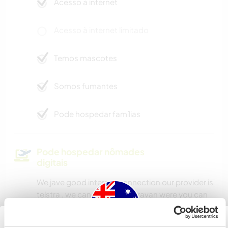
Acesso à internet
Acesso à internet limitado
Temos mascotes
Somos fumantes
Pode hospedar famílias
Pode hospedar nômades
digitais
We jave good internet connection our provider is
telstra , we can provide a caravan were you can
have your own peace and space to work.