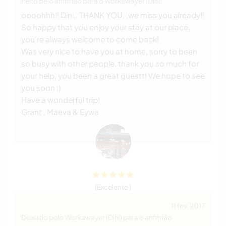
Feito pelo anfitrião para o Workawayer (Dini)
oooohhh!! Dini.. THANK YOU, .we miss you already!!
So happy that you enjoy your stay at our place,
you're always welcome to come back!
Was very nice to have you at home, sorry to been
so busy with other people, thank you so much for
your help, you been a great guestt! We hope to see
you soon :)
Have a wonderful trip!
Grant , Maeva & Eywa
(Excelente )
11 fev. 2017
Deixado pelo Workawayer (Dini) para o anfitrião