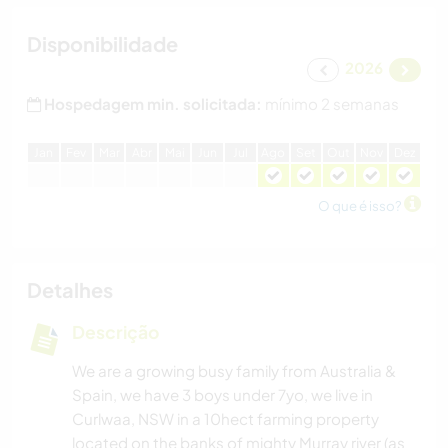
Disponibilidade
2026
Hospedagem min. solicitada:
mínimo 2 semanas
J
an
F
ev
M
ar
A
br
M
ai
J
un
J
ul
A
go
S
et
O
ut
N
ov
D
ez
O que é isso?
Detalhes
Descrição
We are a growing busy family from Australia &
Spain, we have 3 boys under 7yo, we live in
Curlwaa, NSW in a 10hect farming property
located on the banks of mighty Murray river (as