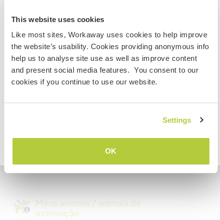
Australia
Espaço para estacionar
This website uses cookies
campervans
Like most sites, Workaway uses cookies to help improve
Se não for um cidadão da Austrália ou Nova Zelândia e
Este anfitrião pode fornecer espaço para vans.
the website’s usability. Cookies providing anonymous info
estiver planejando trabalhar, voluntariar ou estudar,
help us to analyse site use as well as improve content
VOCÊ PRECISARÁ O VISTO ADEQUADO. Para obter mais
and present social media features. You consent to our
informações, é necessário entrar em contato com a
Pode aceitar animais
cookies if you continue to use our website.
embaixada localizada em seu país, ANTES de viajar.
Dogs
COMPREENDO
Settings
Quantos Workawayers pode
acomodar?
Voltar para a lista completa de anfitriões
OK
Mais de 2
Meus animais / animais de
estimação