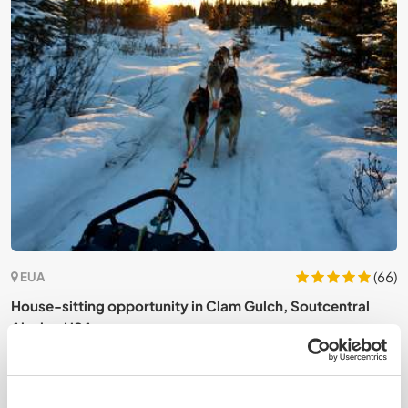
0)
(66)
EUA
f
House-sitting opportunity in Clam Gulch, Soutcentral
J
Alaska, USA
U