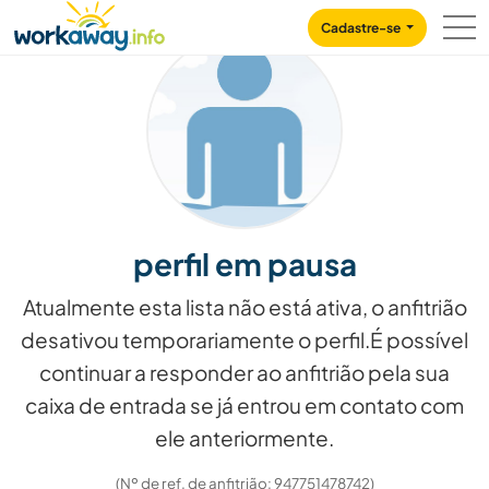
Skip to:
CONTENT
MAIN NAVIGATION
FOOTER
Cadastre-se
perfil em pausa
Atualmente esta lista não está ativa, o anfitrião
desativou temporariamente o perfil.É possível
continuar a responder ao anfitrião pela sua
caixa de entrada se já entrou em contato com
ele anteriormente.
(Nº de ref. de anfitrião: 947751478742)