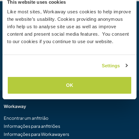
This website uses cookies
Like most sites, Workaway uses cookies to help improve
Sua próxima Aventura começa hoje
the website’s usability. Cookies providing anonymous
info help us to analyse site use as well as improve
Junte-se à comunidade Workaway hoje mesmo para
content and present social media features. You consent
descobrir experiências de viagem únicas com mais de
to our cookies if you continue to use our website.
50.000 oportunidades por todo o mundo.
Settings
Cadastre-se
OK
Workaway
Encontrar um anfitrião
Informações para anfitriões
Informações para Workawayers