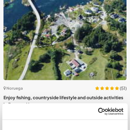
5)
(51)
Noruega
ay
Enjoy fishing, countryside lifestyle and outside activities
E
in Bergen, Norway
n