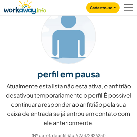
Skip to:
CONTENT
MAIN NAVIGATION
FOOTER
Cadastre-se
perfil em pausa
Atualmente esta lista não está ativa, o anfitrião
desativou temporariamente o perfil.É possível
continuar a responder ao anfitrião pela sua
caixa de entrada se já entrou em contato com
ele anteriormente.
(Nº de ref. de anfitrião: 923472826251)