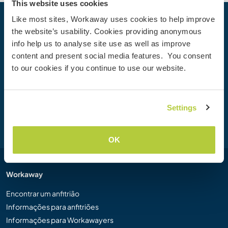
This website uses cookies
Like most sites, Workaway uses cookies to help improve
Sua próxima Aventura começa hoje
the website’s usability. Cookies providing anonymous
info help us to analyse site use as well as improve
Junte-se à comunidade Workaway hoje mesmo para
content and present social media features. You consent
descobrir experiências de viagem únicas com mais de
to our cookies if you continue to use our website.
50.000 oportunidades por todo o mundo.
Settings
Cadastre-se
OK
Workaway
Encontrar um anfitrião
Informações para anfitriões
Informações para Workawayers