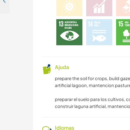
Help me in my Refugio at the end of the world in Puerto Williams, Chile
Ajuda
prepare the soil for crops, build gaze
artificial lagoon, mantencion pasture
preparar el suelo para los cultivos, c
construir laguna artificial, mantenci
Idiomas