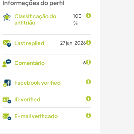
Informações do perfil
Classificação do
100
anfitrião
%
Last replied
27 jan. 2026
Comentário
6
Facebook verified
ID verified
E-mail verificado