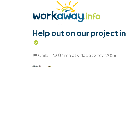
Skip to:
CONTENT
MAIN NAVIGATION
FOOTER
Achar anfitrião
Parceiro de viagem
Como
(3)
Help out on our project in
Chile
Última atividade : 2 fev. 2026