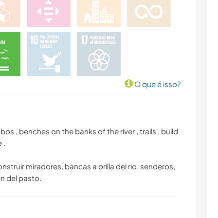
O que é isso?
bos , benches on the banks of the river , trails , build
 .
onstruir miradores, bancas a orilla del rio, senderos,
on del pasto.