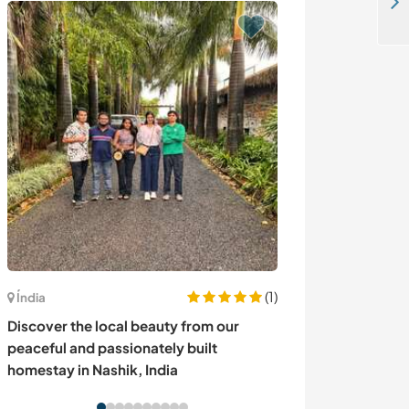
Find peace and harmony talking to cultured people in San Esteban, Chile
(1)
Índia
Austrália
Discover the local beauty from our
Come and help 
peaceful and passionately built
Holloways Beac
homestay in Nashik, India