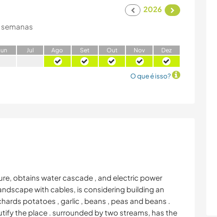
2026
 semanas
J
un
J
ul
A
go
S
et
O
ut
N
ov
D
ez
O que é isso?
ture, obtains water cascade , and electric power
andscape with cables, is considering building an
rchards potatoes , garlic , beans , peas and beans .
tify the place . surrounded by two streams, has the