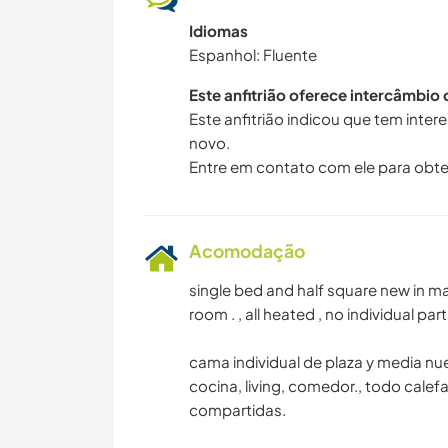
Idiomas
Espanhol: Fluente
Este anfitrião oferece intercâmbio
Este anfitrião indicou que tem inte
novo.
Entre em contato com ele para obte
Acomodação
single bed and half square new in mai
room . , all heated , no individual par
cama individual de plaza y media nu
cocina, living, comedor., todo calef
compartidas.