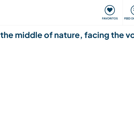
 funciona
Encontros e Eventos
Viaje e aprenda
C
FAVORITOS
FEED D
 the middle of nature, facing the v