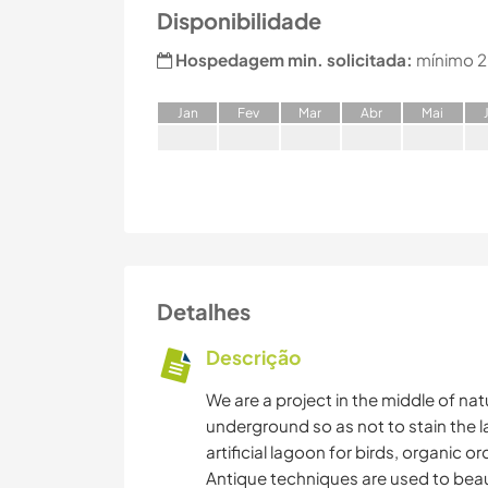
Disponibilidade
Hospedagem min. solicitada:
mínimo 2
J
an
F
ev
M
ar
A
br
M
ai
Detalhes
Descrição
We are a project in the middle of na
underground so as not to stain the l
artificial lagoon for birds, organic o
Antique techniques are used to beau