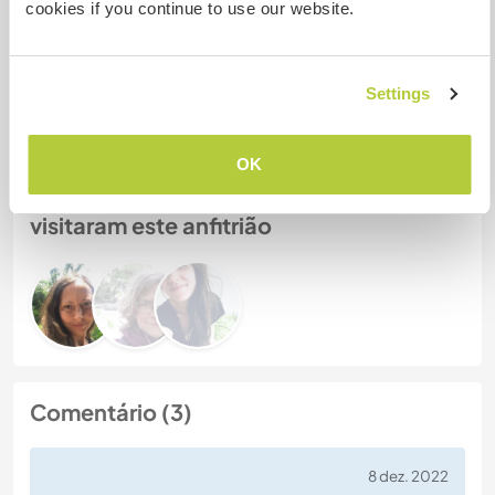
cookies if you continue to use our website.
Nº de ref. de anfitrião: 844128597558
Segurança do site
Settings
OK
Converse com Workawayers que já
visitaram este anfitrião
Comentário (3)
8 dez. 2022