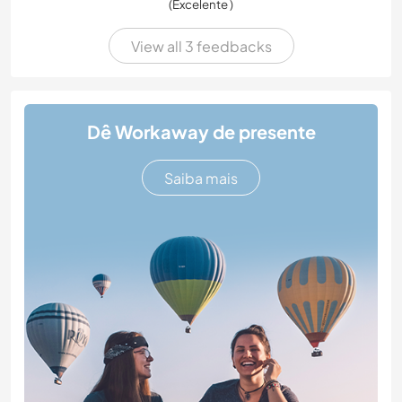
(Excelente )
View all 3 feedbacks
Dê Workaway de presente
Saiba mais