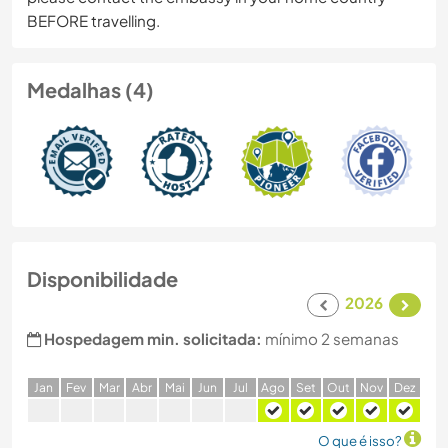
BEFORE travelling.
Medalhas (4)
Disponibilidade
2026
Hospedagem min. solicitada:
mínimo 2 semanas
J
an
F
ev
M
ar
A
br
M
ai
J
un
J
ul
A
go
S
et
O
ut
N
ov
D
ez
O que é isso?