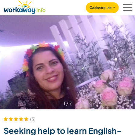
Skip to:
CONTENT
MAIN NAVIGATION
FOOTER
Cadastre-se
1
/
7
(3)
Seeking help to learn English-