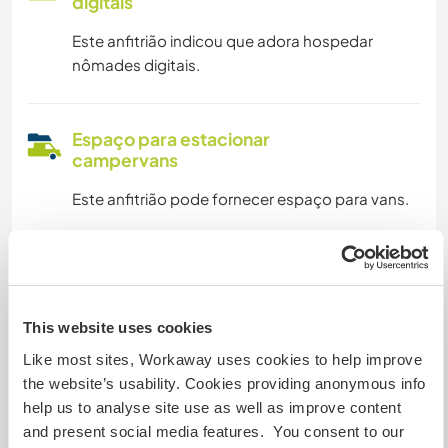
digitais
Este anfitrião indicou que adora hospedar
nômades digitais.
Espaço para estacionar
campervans
Este anfitrião pode fornecer espaço para vans.
Quantos Workawayers pode
acomodar?
This website uses cookies
1
Like most sites, Workaway uses cookies to help improve
the website’s usability. Cookies providing anonymous info
Meus animais / animais de
help us to analyse site use as well as improve content
estimação
and present social media features. You consent to our