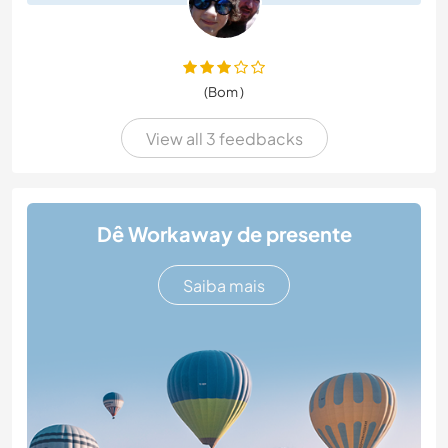
(Bom )
View all 3 feedbacks
Dê Workaway de presente
Saiba mais