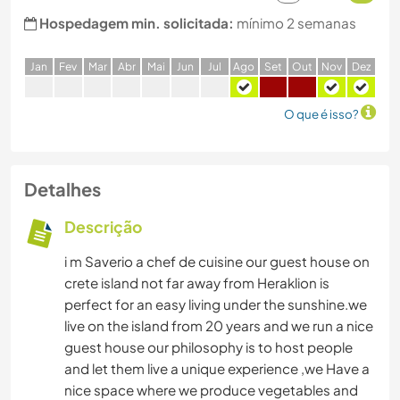
Hospedagem min. solicitada:
mínimo 2 semanas
J
an
F
ev
M
ar
A
br
M
ai
J
un
J
ul
A
go
S
et
O
ut
N
ov
D
ez
O que é isso?
Detalhes
Descrição
i m Saverio a chef de cuisine our guest house on
crete island not far away from Heraklion is
perfect for an easy living under the sunshine.we
live on the island from 20 years and we run a nice
guest house our philosophy is to host people
and let them live a unique experience ,we Have a
nice space where we produce vegetables and