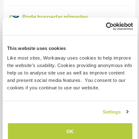
Pode hospedar nômades
digitais
Este anfitrião indicou que adora hospedar
nômades digitais.
This website uses cookies
Like most sites, Workaway uses cookies to help improve
Espaço para estacionar
the website’s usability. Cookies providing anonymous info
campervans
help us to analyse site use as well as improve content
and present social media features. You consent to our
Este anfitrião pode fornecer espaço para vans.
cookies if you continue to use our website.
Quantos Workawayers pode
Settings
acomodar?
2
OK