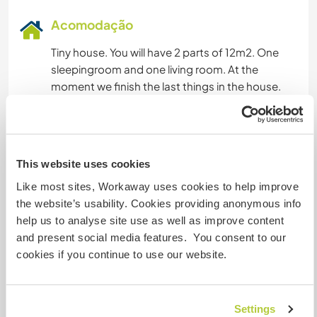
Acomodação
Tiny house. You will have 2 parts of 12m2. One
sleepingroom and one living room. At the
moment we finish the last things in the house.
We choose for old forgotten vegetables , you
can not buy them in a shop. We hope wenn
people see and eat this, it will work on and this
This website uses cookies
kind of food will be not forgotten anymore
Like most sites, Workaway uses cookies to help improve
the website’s usability. Cookies providing anonymous info
help us to analyse site use as well as improve content
Algo mais...
and present social media features. You consent to our
We can pick you up on the railwaystation or
cookies if you continue to use our website.
somewhere else.
Settings