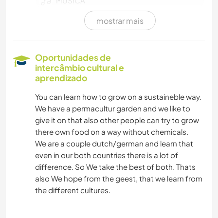
MÚSICA
mostrar mais
CULINÁRIA E COMIDA
CARPINTARIA
Oportunidades de
intercâmbio cultural e
ATIVIDADES AO AR LIVRE
aprendizado
You can learn how to grow on a sustaineble way.
NATURALEZA
We have a permacultur garden and we like to
give it on that also other people can try to grow
MONTANHAS
there own food on a way without chemicals.
We are a couple dutch/german and learn that
CICLISMO
even in our both countries there is a lot of
difference. So We take the best of both. Thats
CAMPING
also We hope from the geest, that we learn from
the different cultures.
ESPORTES DE AVENTURA