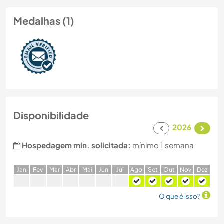
Medalhas (1)
Disponibilidade
2026
Hospedagem min. solicitada:
mínimo 1 semana
J
an
F
ev
M
ar
A
br
M
ai
J
un
J
ul
A
go
S
et
O
ut
N
ov
D
ez
O que é isso?