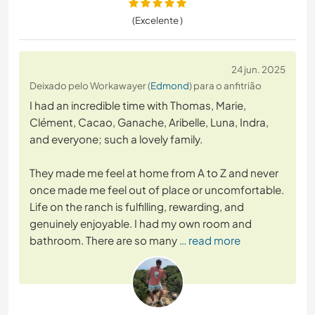
(Excelente )
24 jun. 2025
Deixado pelo Workawayer (
Edmond
) para o anfitrião
I had an incredible time with Thomas, Marie,
Clément, Cacao, Ganache, Aribelle, Luna, Indra,
and everyone; such a lovely family.
They made me feel at home from A to Z and never
once made me feel out of place or uncomfortable.
Life on the ranch is fulfilling, rewarding, and
genuinely enjoyable. I had my own room and
bathroom. There are so many
… read more