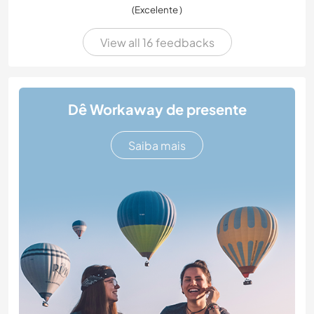
(Excelente )
View all 16 feedbacks
Dê Workaway de presente
Saiba mais