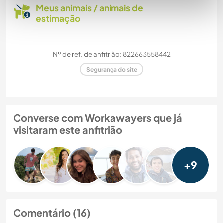
Meus animais / animais de
estimação
Nº de ref. de anfitrião: 822663558442
Segurança do site
Converse com Workawayers que já
visitaram este anfitrião
+9
Comentário (16)