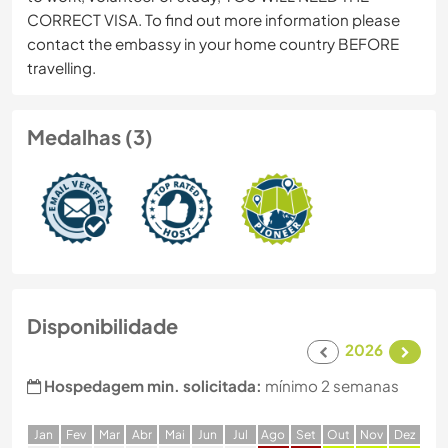
CORRECT VISA. To find out more information please
contact the embassy in your home country BEFORE
travelling.
Medalhas (3)
Disponibilidade
2026
Hospedagem min. solicitada:
mínimo 2 semanas
J
an
F
ev
M
ar
A
br
M
ai
J
un
J
ul
A
go
S
et
O
ut
N
ov
D
ez