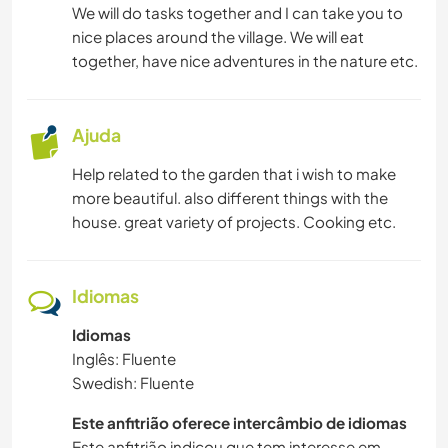
We will do tasks together and I can take you to
JARDINAGEM
nice places around the village. We will eat
together, have nice adventures in the nature etc.
CULINÁRIA E COMIDA
ESCREVER
Ajuda
Help related to the garden that i wish to make
ARTES PERFORMÁTICAS
more beautiful. also different things with the
house. great variety of projects. Cooking etc.
DESENHO E PINTURA
CARPINTARIA
Idiomas
Idiomas
YOGA/BEM-ESTAR
Inglês: Fluente
Swedish: Fluente
NATURALEZA
Este anfitrião oferece intercâmbio de idiomas
FITNESS
Este anfitrião indicou que tem interesse em