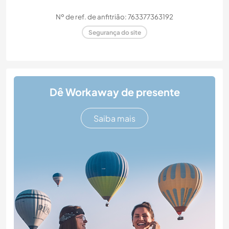
Nº de ref. de anfitrião: 763377363192
Segurança do site
Dê Workaway de presente
Saiba mais