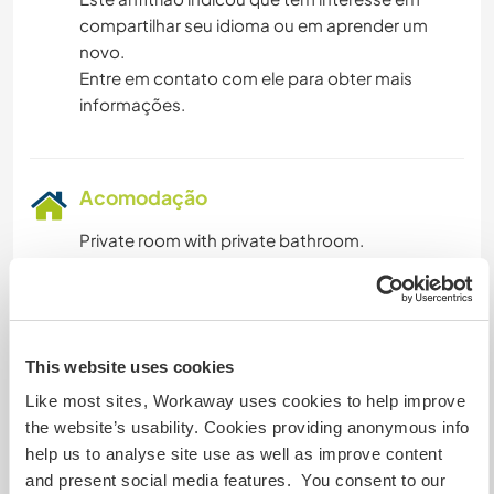
compartilhar seu idioma ou em aprender um
novo.
PRAIA
Entre em contato com ele para obter mais
informações.
ESPORTES AQUÁTICOS
ATIVIDADES AO AR LIVRE
Acomodação
CAMINHADA
Private room with private bathroom.
Nice private caravan in the garden
We will cook together and I will adapt to your
diet.
This website uses cookies
Like most sites, Workaway uses cookies to help improve
Mais alguns detalhes
the website’s usability. Cookies providing anonymous info
help us to analyse site use as well as improve content
Acesso à internet
and present social media features. You consent to our