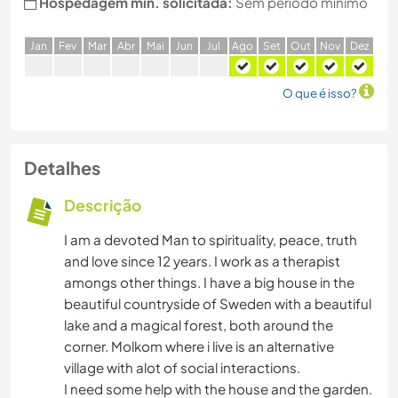
Hospedagem min. solicitada:
Sem período mínimo
J
an
F
ev
M
ar
A
br
M
ai
J
un
J
ul
A
go
S
et
O
ut
N
ov
D
ez
O que é isso?
Detalhes
Descrição
I am a devoted Man to spirituality, peace, truth
and love since 12 years. I work as a therapist
amongs other things. I have a big house in the
beautiful countryside of Sweden with a beautiful
lake and a magical forest, both around the
corner. Molkom where i live is an alternative
village with alot of social interactions.
I need some help with the house and the garden.