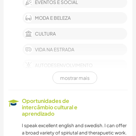
EVENTOS E SOCIAL
MODA E BELEZA
CULTURA
VIDA NA ESTRADA
AUTODESENVOLVIMENTO
mostrar mais
FILMES E TV
MÚSICA
Oportunidades de
intercâmbio cultural e
ARTE E DESIGN
aprendizado
I speak excellent english and swedish. I can offer
IDIOMAS
a broad variety of spiriutal and therapuetic work.