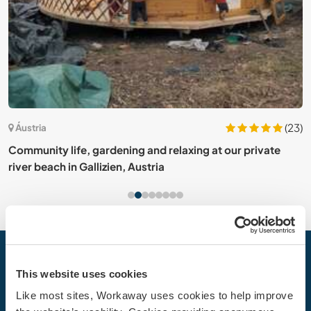
9)
(23)
Áustria
L
Community life, gardening and relaxing at our private
i
river beach in Gallizien, Austria
Sua próxima Aventura começa hoje
This website uses cookies
Junte-se à comunidade Workaway hoje mesmo para
Like most sites, Workaway uses cookies to help improve
descobrir experiências de viagem únicas com mais de