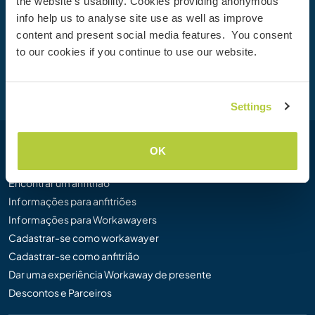
the website’s usability. Cookies providing anonymous
50.000 oportunidades por todo o mundo.
info help us to analyse site use as well as improve
content and present social media features. You consent
to our cookies if you continue to use our website.
Cadastre-se
Settings
OK
Workaway
Encontrar um anfitrião
Informações para anfitriões
Informações para Workawayers
Cadastrar-se como workawayer
Cadastrar-se como anfitrião
Dar uma experiência Workaway de presente
Descontos e Parceiros