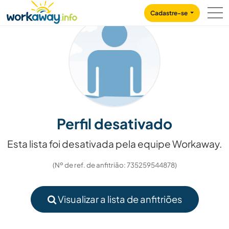
Skip to:
CONTENT
MAIN NAVIGATION
FOOTER
Cadastre-se
Perfil desativado
Esta lista foi desativada pela equipe Workaway.
(Nº de ref. de anfitrião: 735259544878)
Visualizar a lista de anfitriões