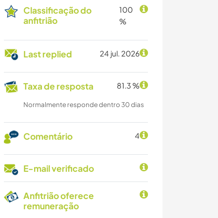
Classificação do
100
anfitrião
%
Last replied
24 jul. 2026
Taxa de resposta
81.3 %
Normalmente responde dentro 30 dias
Comentário
4
E-mail verificado
Anfitrião oferece
remuneração