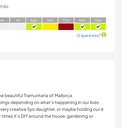
 mês
J
un
J
ul
A
go
S
et
O
ut
N
ov
D
ez
O que é isso?
 the beautiful Tramuntana of Mallorca.
things depending on what’s happening in our lives.
 very creative 5yo daughter, or maybe holding our 6
 times it’s DIY around the house, gardening or