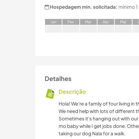
Hospedagem min. solicitada:
mínimo 1
J
an
F
ev
M
ar
A
br
M
ai
Detalhes
Descrição
Hola! We’re a family of four living in
We need help with lots of different 
Sometimes it’s hanging out with our
mo baby while I get jobs done. Other
taking our dog Nala for a walk.