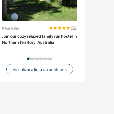
(32)
Jamaica
Austrália
Take care of m
Join our cozy relaxed family run hostel in
nature paradise
Northern Territory, Australia
Jamaica
Visualizar a lista de anfitriões