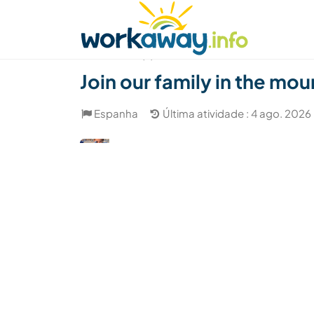
Skip to:
CONTENT
MAIN NAVIGATION
FOOTER
Achar anfitrião
Parceiro de viagem
Como
(3)
Join our family in the mo
Espanha
Última atividade : 4 ago. 2026