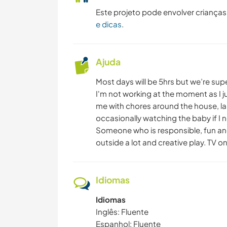
Este projeto pode envolver crianças
e dicas
.
Ajuda
Most days will be 5hrs but we’re super
I'm not working at the moment as I 
me with chores around the house, la
occasionally watching the baby if I
Someone who is responsible, fun and
outside a lot and creative play. TV o
Idiomas
Idiomas
Inglês: Fluente
Espanhol: Fluente