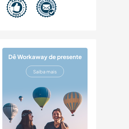
Dê Workaway de presente
Saiba mais