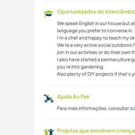
ESPORTES DE
Oportunidades de intercâmbio 
INVERNO
We speak English in our house but 
ATIVIDADES AO AR
language you prefer to converse in.
LIVRE
I’m a chef and happy to teach my ski
We’re a very active social outdoors
join in our activities or do their own 
CAMINHADA
I also have started a permaculture ga
you’re into gardening.
CAMPING
Also plenty of DIY projects if that’s 
Ajuda Au Pair
Para mais informações, consultar
aq
Projetos que envolvem crianç