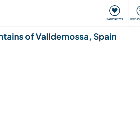
 funciona
Encontros e Eventos
Viaje e aprenda
C
FAVORITOS
FEED D
untains of Valldemossa, Spain