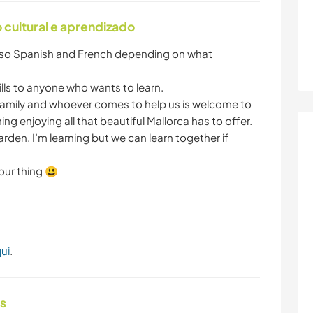
ESPORTES
VELEJAR/NAVEGAR
cultural e aprendizado
AQUÁTICOS
also Spanish and French depending on what
NATURALEZA
MONTANHAS
lls to anyone who wants to learn.
 family and whoever comes to help us is welcome to
thing enjoying all that beautiful Mallorca has to offer.
FITNESS
DANÇA
rden. I’m learning but we can learn together if
PRAIA
your thing 😃
ui
.
as