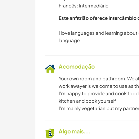
Francês: Intermediário
Este anfitrião oferece intercâmbio
I love languages and learning about 
Acomodação
Your own room and bathroom. We als
work awayer is welcome to use as th
I’m happy to provide and cook food 
kitchen and cook yourself
I’m mainly vegetarian but my partne
Algo mais...