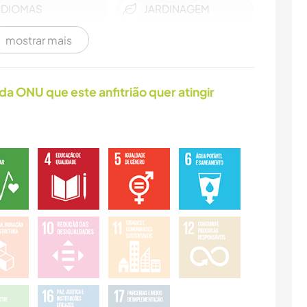
IDIOMAS
JARDINAGEM
mostrar mais
LIVROS
ANIMAIS
da ONU que este anfitrião quer atingir
NATURALEZA
FITNESS