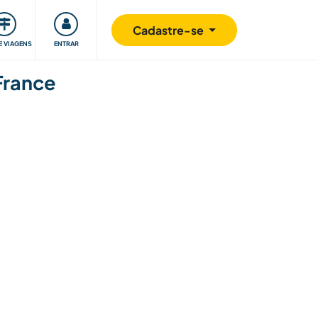
omunidade
Retribuindo
Segurança
Cadastre-se
E VIAGENS
ENTRAR
 France