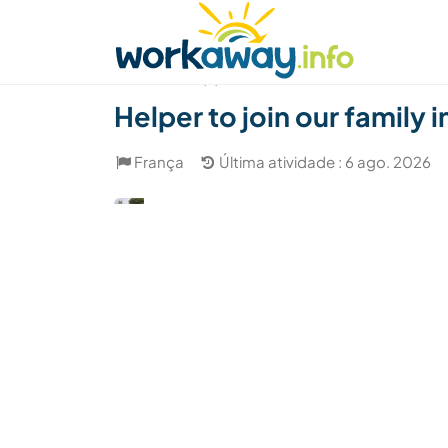
Skip to:
CONTENT
MAIN NAVIGATION
FOOTER
Achar anfitrião
Parceiro de viagem
Como
(3)
Helper to join our family
França
Última atividade : 6 ago. 2026