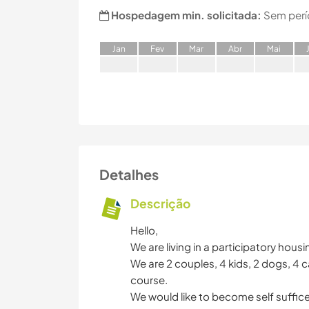
Hospedagem min. solicitada:
Sem perí
J
an
F
ev
M
ar
A
br
M
ai
Detalhes
Descrição
Hello,
We are living in a participatory hous
We are 2 couples, 4 kids, 2 dogs, 4 ca
course.
We would like to become self suffice