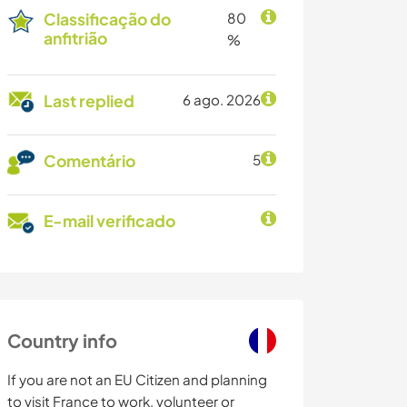
Classificação do
80
anfitrião
%
Last replied
6 ago. 2026
Comentário
5
E-mail verificado
Country info
If you are not an EU Citizen and planning
to visit France to work, volunteer or