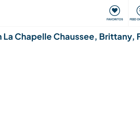
 funciona
Encontros e Eventos
Viaje e aprenda
C
FAVORITOS
FEED D
 in La Chapelle Chaussee, Brittany,