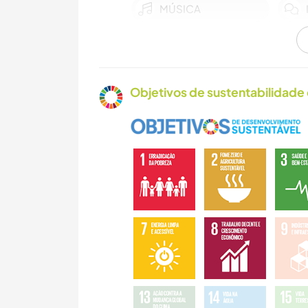
MÚSICA
CULINÁRIA E
COMIDA
Objetivos de sustentabilidade 
YOGA/BEM-ESTAR
CICLISMO