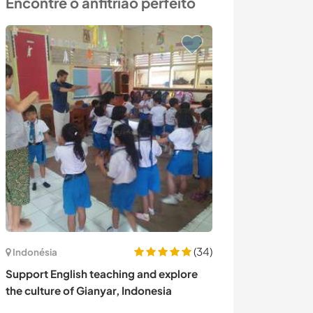
Encontre o anfitrião perfeito
(34)
Indonésia
Espanha
Support English teaching and explore
Join me to crea
the culture of Gianyar, Indonesia
near Orgiva, S