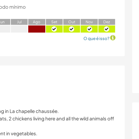
odo mínimo
J
un
J
ul
A
go
S
et
O
ut
N
ov
D
ez
O que é isso?
ing in La chapelle chaussée.
ts, 2 chickens living here and all the wild animals off
nt in vegetables.