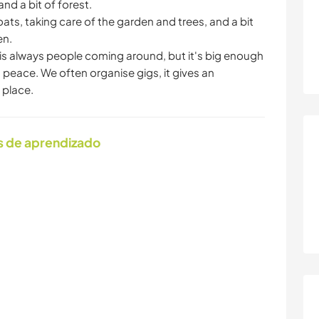
nd a bit of forest.
oats, taking care of the garden and trees, and a bit
en.
e is always people coming around, but it's big enough
 peace. We often organise gigs, it gives an
 place.
s de aprendizado