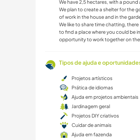
We have 2,5 hectares, with a pound a
We plan to create a shelter for the g
of work in the house and in the gard
We like to share time chatting, ther
to find a place where you could be in
opportunity to work together on the
Tipos de ajuda e oportunidade
Projetos artísticos
Prática de idiomas
Ajuda em projetos ambientais
Jardinagem geral
Projetos DIY criativos
Cuidar de animais
Ajuda em fazenda