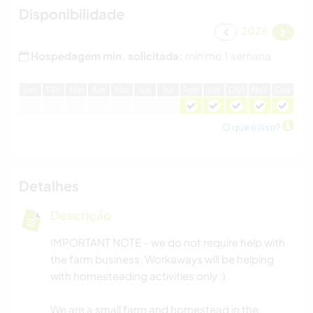
Disponibilidade
2026
Hospedagem min. solicitada:
mínimo 1 semana
J
an
F
ev
M
ar
A
br
M
ai
J
un
J
ul
A
go
S
et
O
ut
N
ov
D
ez
O que é isso?
Detalhes
Descrição
IMPORTANT NOTE - we do not require help with
the farm business, Workaways will be helping
with homesteading activities only :)
We are a small farm and homestead in the