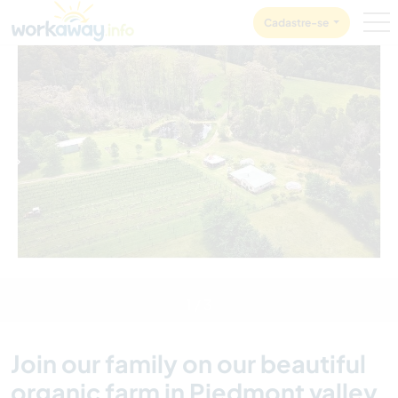
Skip to:
CONTENT
MAIN NAVIGATION
FOOTER
Cadastre-se
1
/
3
Join our family on our beautiful
organic farm in Piedmont valley,