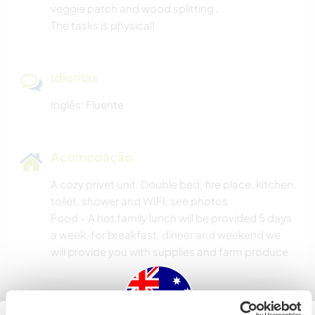
veggie patch and wood splitting .
The tasks is physical!
Idiomas
Inglês: Fluente
Acomodação
A cozy privet unit. Double bed, fire place, kitchen,
toilet, shower and WIFI. see photos
Food - A hot family lunch will be provided 5 days
a week, for breakfast, dinner and weekend we
will provide you with supplies and farm produce
Mais alguns detalhes