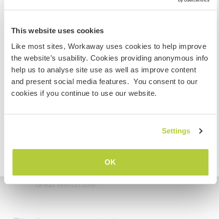
Acesso à internet
Australia
This website uses cookies
Acesso à internet limitado
Like most sites, Workaway uses cookies to help improve
Se não for um cidadão da Austrália ou Nova Zelândia e
the website’s usability. Cookies providing anonymous info
estiver planejando trabalhar, voluntariar ou estudar,
Temos mascotes
help us to analyse site use as well as improve content
VOCÊ PRECISARÁ O VISTO ADEQUADO. Para obter mais
and present social media features. You consent to our
informações, é necessário entrar em contato com a
Somos fumantes
cookies if you continue to use our website.
embaixada localizada em seu país, ANTES de viajar.
Pode hospedar famílias
COMPREENDO
Settings
Pode hospedar nômades
Voltar para a lista completa de anfitriões
OK
digitais
Great Wifi on site!