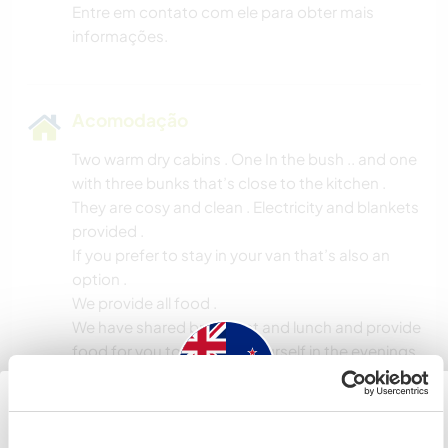
Entre em contato com ele para obter mais
informações.
Acomodação
Two warm dry cabins . One In the bush .. and one
with three bunks that’s close to the kitchen .
They are cosy and clean . Electricity and blankets
provided .
If you prefer to stay in your van that’s also an
option .
We provide all food .
We have shared breakfast and lunch and provide
food for you to cook for yourself in the evenings
.