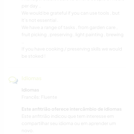
per day ..
We would be grateful if you can use tools , but
it’s not essential .
We have a range of tasks , from garden care ,
fruit picking , preserving , light painting , brewing
..
If you have cooking / preserving skills we would
be stoked !
Idiomas
Idiomas
Francês: Fluente
Este anfitrião oferece intercâmbio de idiomas
Este anfitrião indicou que tem interesse em
compartilhar seu idioma ou em aprender um
novo.