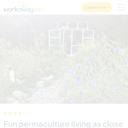
Skip to:
CONTENT
MAIN NAVIGATION
FOOTER
Cadastre-se
1
/
4
(1)
Fun permaculture living as close