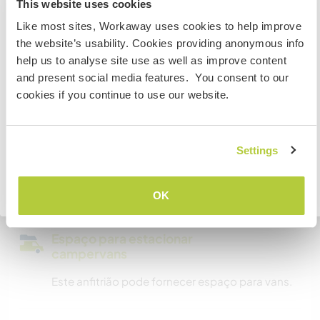
New Zealand
Mais alguns detalhes
This website uses cookies
Like most sites, Workaway uses cookies to help improve
Acesso à internet
Se não for um cidadão da Austrália ou Nova Zelândia e
the website’s usability. Cookies providing anonymous info
estiver planejando trabalhar, voluntariar ou estudar,
help us to analyse site use as well as improve content
VOCÊ PRECISARÁ O VISTO ADEQUADO. Para obter mais
Acesso à internet limitado
and present social media features. You consent to our
informações, é necessário entrar em contato com a
cookies if you continue to use our website.
embaixada localizada em seu país, ANTES de viajar.
Temos mascotes
Somos fumantes
COMPREENDO
Settings
Pode hospedar famílias
Voltar para a lista completa de anfitriões
OK
Espaço para estacionar
campervans
Este anfitrião pode fornecer espaço para vans.