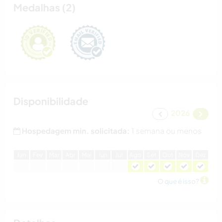
Medalhas (2)
Disponibilidade
2026
Hospedagem min. solicitada:
1 semana ou menos
J
an
F
ev
M
ar
A
br
M
ai
J
un
J
ul
A
go
S
et
O
ut
N
ov
D
ez
O que é isso?