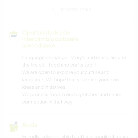
mostrar mais
LIVROS
ANIMAIS
Oportunidades de
intercâmbio cultural e
ESPORTES AQUÁTICOS
aprendizado
Language exchange , story’s and music around
NATURALEZA
the fire pit .. food and crafts too !!
We are open to explore your culture and
CAMINHADA
language . We hope that you bring your own
ideas and initiatives .
PRAIA
We process food in our big kitchen and share
connection in that way .
Ajuda
Friendly , reliable , able to offer a couple of hours