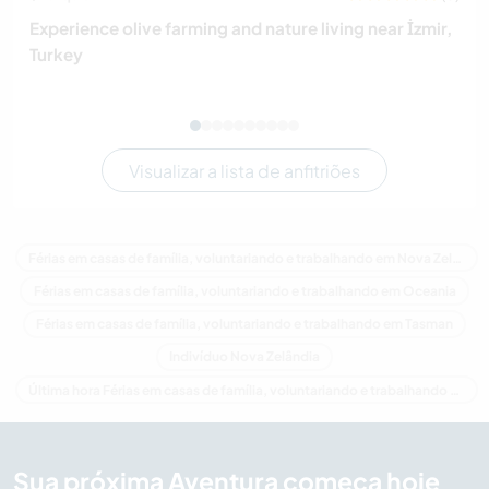
Experience olive farming and nature living near İzmir,
Turkey
Visualizar a lista de anfitriões
Férias em casas de família, voluntariando e trabalhando em Nova Zelândia
Férias em casas de família, voluntariando e trabalhando em Oceania
Férias em casas de família, voluntariando e trabalhando em Tasman
Indivíduo Nova Zelândia
Última hora Férias em casas de família, voluntariando e trabalhando em Nova Zelândia
Sua próxima Aventura começa hoje