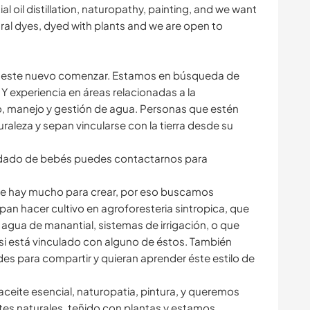
l oil distillation, naturopathy, painting, and we want
ral dyes, dyed with plants and we are open to
este nuevo comenzar. Estamos en búsqueda de
 experiencia en áreas relacionadas a la
o, manejo y gestión de agua. Personas que estén
uraleza y sepan vincularse con la tierra desde su
uidado de bebés puedes contactarnos para
ue hay mucho para crear, por eso buscamos
n hacer cultivo en agroforesteria sintropica, que
gua de manantial, sistemas de irrigación, o que
i está vinculado con alguno de éstos. También
es para compartir y quieran aprender éste estilo de
aceite esencial, naturopatia, pintura, y queremos
tes naturales, teñido con plantas y estamos