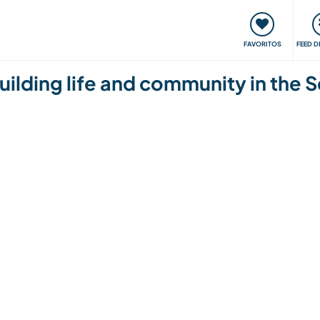
 funciona
Encontros e Eventos
Viaje e aprenda
C
FAVORITOS
FEED D
building life and community in the 