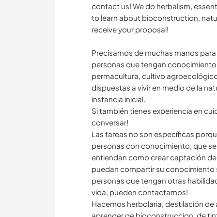
contact us! We do herbalism, essentia
to learn about bioconstruction, natu
receive your proposal!
Precisamos de muchas manos para 
personas que tengan conocimiento Y
permacultura, cultivo agroecológic
dispuestas a vivir en medio de la nat
instancia inicial.
Si también tienes experiencia en c
conversar!
Las tareas no son específicas porq
personas con conocimiento, que sepa
entiendan como crear captación de a
puedan compartir su conocimiento s
personas que tengan otras habilidad
vida, pueden contactarnos!
Hacemos herbolaria, destilación de 
aprender de bioconstruccion, de tin