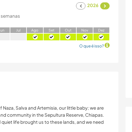
2026
 semanas
J
un
J
ul
A
go
S
et
O
ut
N
ov
D
ez
O que é isso?
f Naza, Salva and Artemisia, our little baby; we are
e and community in the Sepultura Reserve, Chiapas.
d quiet life brought us to these lands, and we need