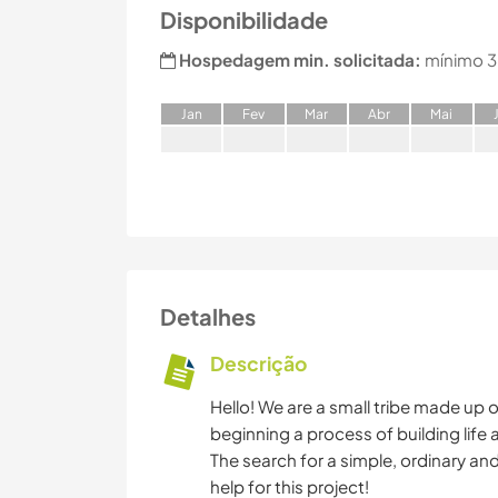
Disponibilidade
Hospedagem min. solicitada:
mínimo 3
J
an
F
ev
M
ar
A
br
M
ai
Detalhes
Descrição
Hello! We are a small tribe made up o
beginning a process of building lif
The search for a simple, ordinary an
help for this project!