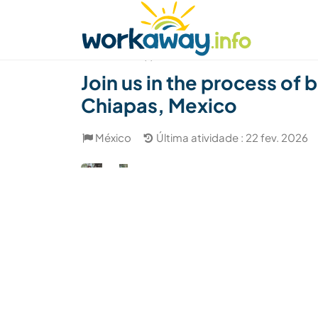
Skip to:
CONTENT
MAIN NAVIGATION
FOOTER
Achar anfitrião
Parceiro de viagem
Como
(1)
Join us in the process of 
Chiapas, Mexico
México
Última atividade : 22 fev. 2026