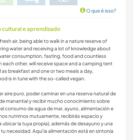
O que é isso?
cultural e aprendizado
fresh air, being able to walk in a nature reserve of
ring water and receiving a lot of knowledge about
water consumption, fasting, food and countless
h each other, will receive space and a camping tent
ll as breakfast and one or two meals a day,
od is in tune with the so-called vegan.
 aire puro, poder caminar en una reserva natural de
de manantial y recibir mucho conocimiento sobre
 del consumo de agua de mar, ayuno, alimentación e
mos nutrirnos mutuamente, recibirás espacio y
 ubicar la tuya propia), además de desayuno y una
tu necesidad. Aquí la alimentación está en sintonía