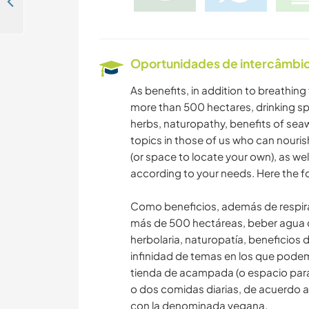
Come and enjoy the beaches interact with all the cultural events in the Todos Santos town. Mexico
Oportunidades de intercâmbio 
As benefits, in addition to breathing 
more than 500 hectares, drinking sp
herbs, naturopathy, benefits of sea
topics in those of us who can nouris
(or space to locate your own), as we
according to your needs. Here the fo
Como beneficios, además de respirar
más de 500 hectáreas, beber agua 
herbolaria, naturopatía, beneficios
infinidad de temas en los que pode
tienda de acampada (o espacio para
o dos comidas diarias, de acuerdo a 
con la denominada vegana.