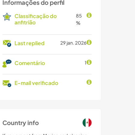
Informações do perfil
Classificação do
85
anfitrião
%
Last replied
29 jan. 2026
Comentário
1
E-mail verificado
Country info