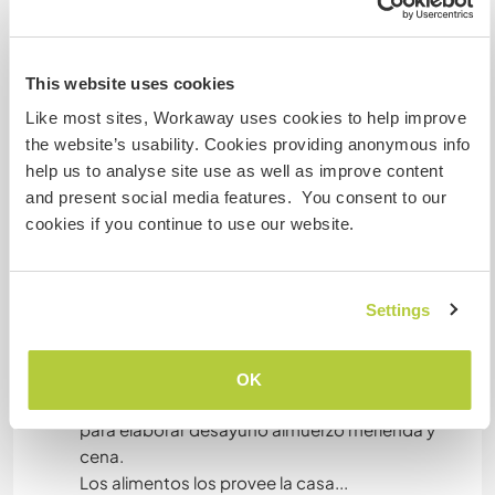
And always every contribution is welcome.
We hope to provide food and camping space
plus experience with the land to learn new ways
This website uses cookies
and people who will make our life project more
nutritious and diverse.
Like most sites, Workaway uses cookies to help improve
the website’s usability. Cookies providing anonymous info
*****
help us to analyse site use as well as improve content
and present social media features. You consent to our
Puedes acampar bajo de arboles nativos o en
cookies if you continue to use our website.
pasturas.
Tienes a disposicion los alimentos de la huerta y
la cocina. Los alimentos los procesamos en
Settings
conjunto.
Debes tener tu propia carpa. En caso de no
tener una podriamos proveer de alguna.
OK
La alimetacion es un trabajo diario en conjunto
para elaborar desayuno almuerzo merienda y
cena.
Los alimentos los provee la casa...