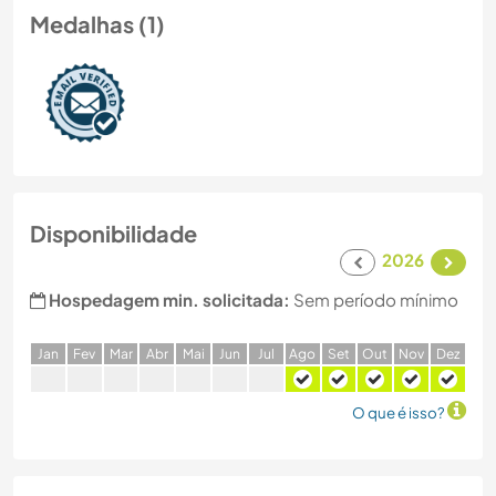
Medalhas (1)
Disponibilidade
2026
Hospedagem min. solicitada:
Sem período mínimo
J
an
F
ev
M
ar
A
br
M
ai
J
un
J
ul
A
go
S
et
O
ut
N
ov
D
ez
O que é isso?