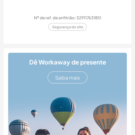
Nº de ref. de anfitrião: 529117631851
Segurança do site
Dê Workaway de presente
Saiba mais