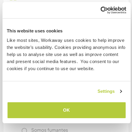
I have a room or tent or in my caravan car just
outside of the house. Ask me for more info if
needed.
This website uses cookies
We eat together twice a day. Breakfast and main
Like most sites, Workaway uses cookies to help improve
meal before the sunset. We can always snack in
the website’s usability. Cookies providing anonymous info
between if we feel we need more energy
help us to analyse site use as well as improve content
and present social media features. You consent to our
cookies if you continue to use our website.
Mais alguns detalhes
Acesso à internet
Settings
Acesso à internet limitado
OK
Temos mascotes
Somos fumantes