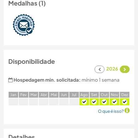
Medalhas (1)
Disponibilidade
2026
Hospedagem min. solicitada:
mínimo 1 semana
J
an
F
ev
M
ar
A
br
M
ai
J
un
J
ul
A
go
S
et
O
ut
N
ov
D
ez
O que é isso?
Detalhes