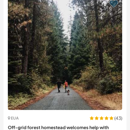
(43)
EUA
Off-grid forest homestead welcomes help with