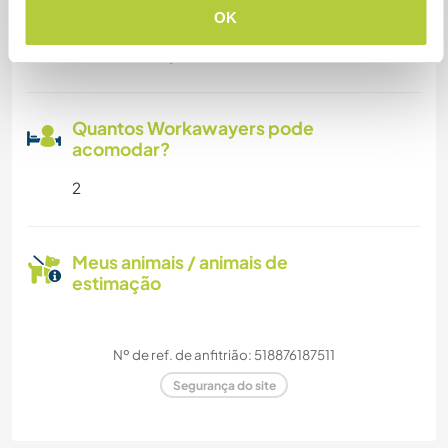
Pode aceitar animais
OK
we have a dog and a cat
Quantos Workawayers pode
acomodar?
2
Meus animais / animais de
estimação
Nº de ref. de anfitrião: 518876187511
Segurança do site