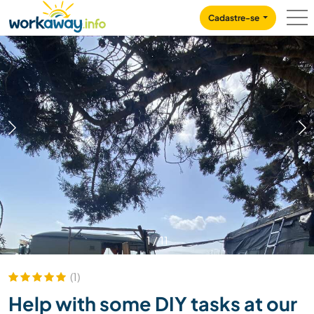
Skip to:
CONTENT
MAIN NAVIGATION
FOOTER
Cadastre-se
1
/
11
(1)
Help with some DIY tasks at our