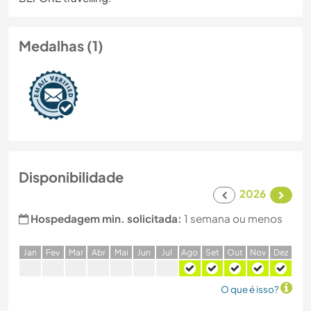
Medalhas (1)
Disponibilidade
2026
Hospedagem min. solicitada:
1 semana ou menos
J
an
F
ev
M
ar
A
br
M
ai
J
un
J
ul
A
go
S
et
O
ut
N
ov
D
ez
O que é isso?