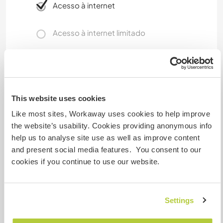
Acesso à internet
Acesso à internet limitado
Temos mascotes
Somos fumantes
This website uses cookies
Like most sites, Workaway uses cookies to help improve
Pode hospedar famílias
the website’s usability. Cookies providing anonymous info
help us to analyse site use as well as improve content
and present social media features. You consent to our
Pode hospedar nômades
digitais
cookies if you continue to use our website.
Este anfitrião indicou que adora hospedar
nômades digitais.
Settings