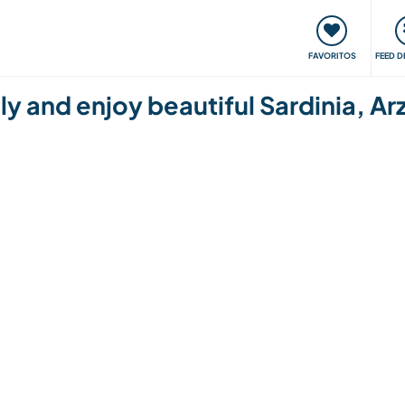
 funciona
Encontros e Eventos
Viaje e aprenda
C
FAVORITOS
FEED D
ily and enjoy beautiful Sardinia, Ar