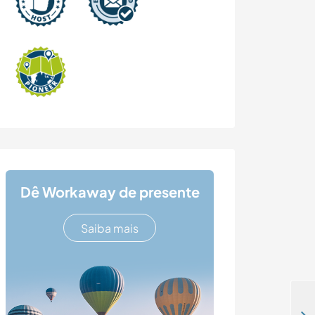
Dê Workaway de presente
Saiba mais