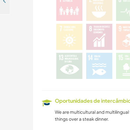
Help with silkie chickens, and sustainability projects in Frazione Garbazzola, Asti, Italy
Oportunidades de intercâmbio 
We are multicultural and multilingual
things over a steak dinner.