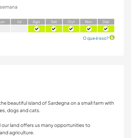
 semana
J
un
J
ul
A
go
S
et
O
ut
N
ov
D
ez
O que é isso?
 the beautiful island of Sardegna on a small farm with
es, dogs and cats.
 our land offers us many opportunities to
and agriculture.