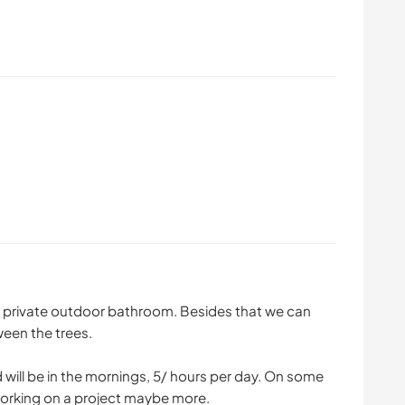
n private outdoor bathroom. Besides that we can
een the trees.
d will be in the mornings, 5/ hours per day. On some
working on a project maybe more.