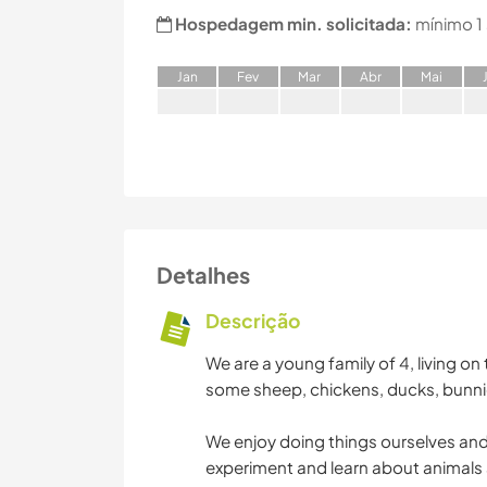
Hospedagem min. solicitada:
mínimo 1
J
an
F
ev
M
ar
A
br
M
ai
Detalhes
Descrição
We are a young family of 4, living on
some sheep, chickens, ducks, bunni
We enjoy doing things ourselves and
experiment and learn about animals 