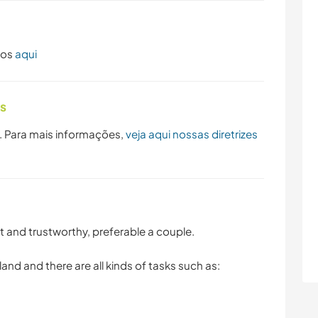
dos
aqui
as
. Para mais informações,
veja aqui nossas diretrizes
 and trustworthy, preferable a couple.
and and there are all kinds of tasks such as: