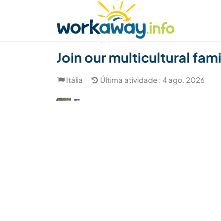
Skip to:
CONTENT
MAIN NAVIGATION
FOOTER
Achar anfitrião
Parceiro de viagem
Como
(15)
Join our multicultural fam
Itália
Última atividade : 4 ago. 2026