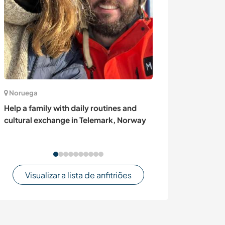
Noruega
Dinamarca
Help a family with daily routines and
Learn to create
cultural exchange in Telemark, Norway
on beautiful M
Visualizar a lista de anfitriões