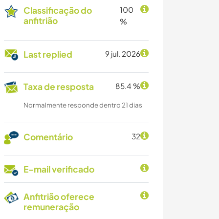
Classificação do
100
anfitrião
%
Last replied
9 jul. 2026
Taxa de resposta
85.4 %
Normalmente responde dentro 21 dias
Comentário
32
E-mail verificado
Anfitrião oferece
remuneração