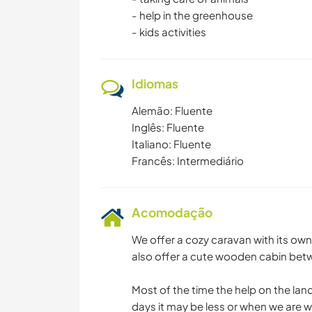
- help in the greenhouse
- kids activities
Idiomas
Alemão: Fluente
Inglês: Fluente
Italiano: Fluente
Francês: Intermediário
Acomodação
We offer a cozy caravan with its ow
also offer a cute wooden cabin betw
Most of the time the help on the lan
days it may be less or when we are 