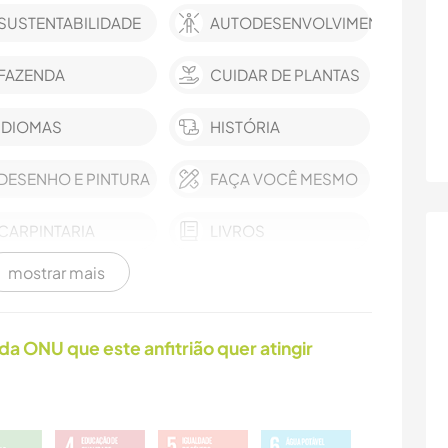
SUSTENTABILIDADE
AUTODESENVOLVIMENTO
FAZENDA
CUIDAR DE PLANTAS
IDIOMAS
HISTÓRIA
DESENHO E PINTURA
FAÇA VOCÊ MESMO
CARPINTARIA
LIVROS
mostrar mais
ATIVIDADES AO AR
NATURALEZA
LIVRE
da ONU que este anfitrião quer atingir
CAMPING
PRAIA