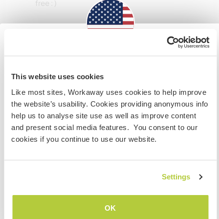
free : )
Mais alguns detalhes
Acesso à internet
Information for those planning to
visit the US
This website uses cookies
Acesso à internet limitado
Like most sites, Workaway uses cookies to help improve
If you are NOT a US CITIZEN and are planning to visit to
the website’s usability. Cookies providing anonymous info
work, volunteer or study, YOU WILL NEED THE CORRECT
Temos mascotes
help us to analyse site use as well as improve content
VISA. To find out more information you need to contact
and present social media features. You consent to our
the embassy in your home country BEFORE travelling.
Somos fumantes
cookies if you continue to use our website.
Do NOT attempt to enter the USA without the correct
visa!
Pode hospedar famílias
Settings
COMPREENDO
Pode hospedar nômades
OK
digitais
Voltar para a lista completa de anfitriões