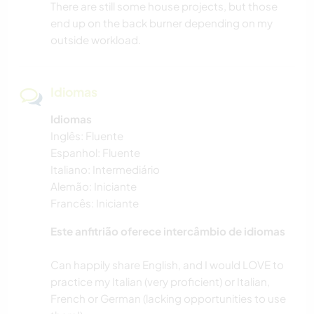
FITNESS
There are still some house projects, but those
end up on the back burner depending on my
CAMPING
outside workload.
CICLISMO
Idiomas
CAMINHADA
Idiomas
Inglês: Fluente
MONTANHAS
Espanhol: Fluente
Italiano: Intermediário
DANÇA
Alemão: Iniciante
Francês: Iniciante
Este anfitrião oferece intercâmbio de idiomas
Can happily share English, and I would LOVE to
practice my Italian (very proficient) or Italian,
French or German (lacking opportunities to use