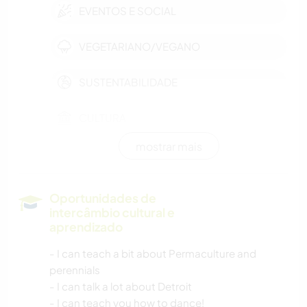
EVENTOS E SOCIAL
VEGETARIANO/VEGANO
SUSTENTABILIDADE
CULTURA
mostrar mais
FAZENDA
CARPINTARIA
Oportunidades de
intercâmbio cultural e
MOCHILÃO
aprendizado
- I can teach a bit about Permaculture and
DESENHO E PINTURA
perennials
- I can talk a lot about Detroit
JARDINAGEM
- I can teach you how to dance!