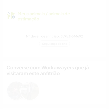
Meus animais / animais de
estimação
Nº de ref. de anfitrião: 359531644692
Segurança do site
Converse com Workawayers que já
visitaram este anfitrião