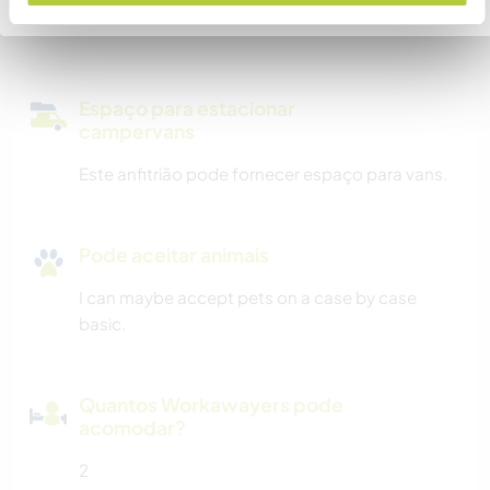
I have decent wifi.
Espaço para estacionar
campervans
Este anfitrião pode fornecer espaço para vans.
Pode aceitar animais
I can maybe accept pets on a case by case
basic.
Quantos Workawayers pode
acomodar?
2