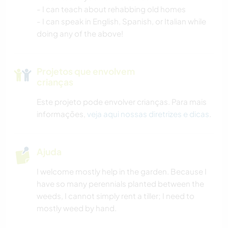
- I can teach about rehabbing old homes
IDIOMAS
- I can speak in English, Spanish, or Italian while
doing any of the above!
FOTOGRAFIA
Projetos que envolvem
CUIDAR DE PLANTAS
crianças
MÚSICA
Este projeto pode envolver crianças. Para mais
informações,
veja aqui nossas diretrizes e dicas
.
FAÇA VOCÊ MESMO
ESPORTES DE EQUIPE
Ajuda
I welcome mostly help in the garden. Because I
YOGA/BEM-ESTAR
have so many perennials planted between the
weeds, I cannot simply rent a tiller; I need to
NATURALEZA
mostly weed by hand.