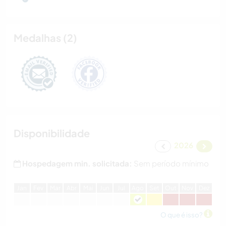
Medalhas (2)
Disponibilidade
2026
Hospedagem min. solicitada:
Sem período mínimo
J
an
F
ev
M
ar
A
br
M
ai
J
un
J
ul
A
go
S
et
O
ut
N
ov
D
ez
O que é isso?