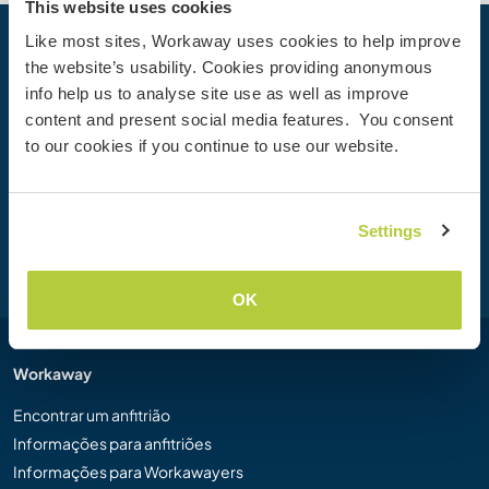
This website uses cookies
Like most sites, Workaway uses cookies to help improve
Sua próxima Aventura começa hoje
the website’s usability. Cookies providing anonymous
info help us to analyse site use as well as improve
Junte-se à comunidade Workaway hoje mesmo para
content and present social media features. You consent
descobrir experiências de viagem únicas com mais de
to our cookies if you continue to use our website.
50.000 oportunidades por todo o mundo.
Settings
Cadastre-se
OK
Workaway
Encontrar um anfitrião
Informações para anfitriões
Informações para Workawayers