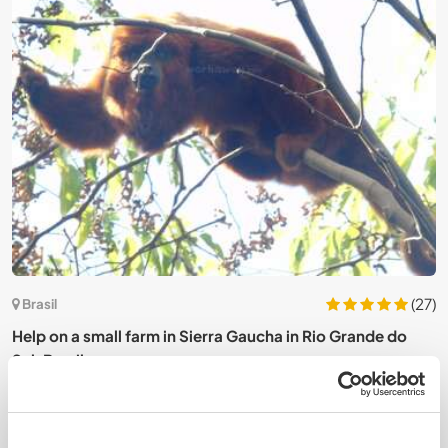
9)
(27)
Brasil
Help on a small farm in Sierra Gaucha in Rio Grande do
U
Sul, Brazil
n