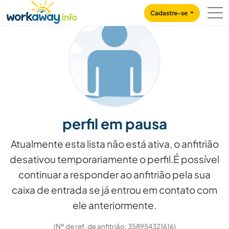
Skip to:
CONTENT
MAIN NAVIGATION
FOOTER
Cadastre-se
perfil em pausa
Atualmente esta lista não está ativa, o anfitrião
desativou temporariamente o perfil.É possível
continuar a responder ao anfitrião pela sua
caixa de entrada se já entrou em contato com
ele anteriormente.
(Nº de ref. de anfitrião: 358954321616)