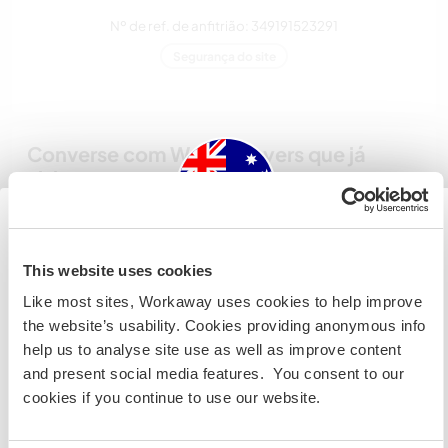
Nº de ref. de anfitrião: 349191523291
Segurança do site
Converse com Workawayers que já
visitaram este anfitrião
Australia
This website uses cookies
Like most sites, Workaway uses cookies to help improve
Se não for um cidadão da Austrália ou Nova Zelândia e
the website’s usability. Cookies providing anonymous info
estiver planejando trabalhar, voluntariar ou estudar,
Comentário (5)
help us to analyse site use as well as improve content
VOCÊ PRECISARÁ O VISTO ADEQUADO. Para obter mais
and present social media features. You consent to our
informações, é necessário entrar em contato com a
cookies if you continue to use our website.
embaixada localizada em seu país, ANTES de viajar.
18 ago. 2020
Feito pelo anfitrião para o Workawayer (Elsa & Julian)