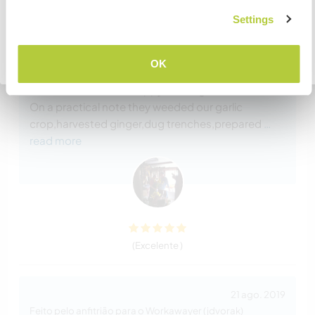
We had Julian and Elsa stay with us for 5 weeks.We
COMPREENDO
Settings
absolutely recommend them as excellent
workawayers! Such a pleasure to meet them,both
are very charming and taught us things as well e.g.
Voltar para a lista completa de anfitriões
OK
how to make sourdough.We shared some
delicious meals and happy evenings .
On a practical note they weeded our garlic
crop,harvested ginger,dug trenches,prepared
…
read more
(Excelente )
21 ago. 2019
Feito pelo anfitrião para o Workawayer (jdvorak)