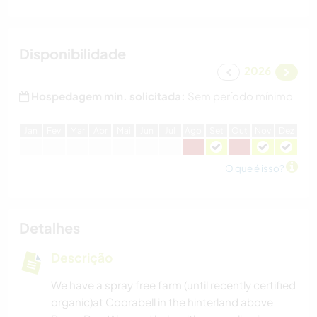
Disponibilidade
2026
Hospedagem min. solicitada:
Sem período mínimo
J
an
F
ev
M
ar
A
br
M
ai
J
un
J
ul
A
go
S
et
O
ut
N
ov
D
ez
O que é isso?
Detalhes
Descrição
We have a spray free farm (until recently certified
organic)at Coorabell in the hinterland above