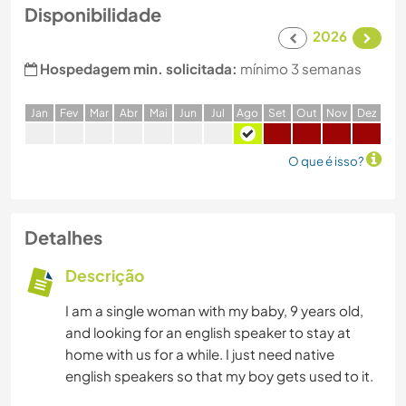
Disponibilidade
2026
Hospedagem min. solicitada:
mínimo 3 semanas
J
an
F
ev
M
ar
A
br
M
ai
J
un
J
ul
A
go
S
et
O
ut
N
ov
D
ez
O que é isso?
Detalhes
Descrição
I am a single woman with my baby, 9 years old,
and looking for an english speaker to stay at
home with us for a while. I just need native
english speakers so that my boy gets used to it.