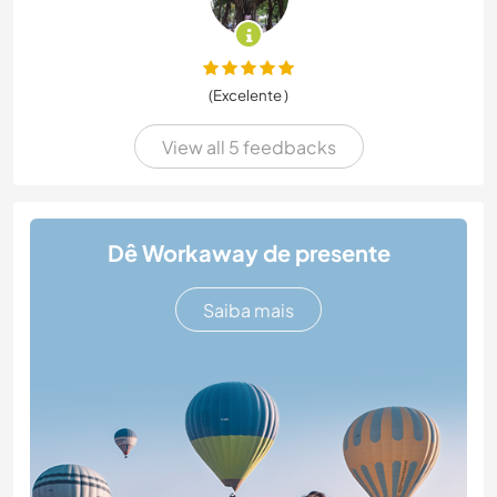
(Excelente )
View all 5 feedbacks
Dê Workaway de presente
Saiba mais