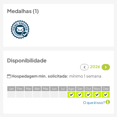
Medalhas (1)
Disponibilidade
2026
Hospedagem min. solicitada:
mínimo 1 semana
J
an
F
ev
M
ar
A
br
M
ai
J
un
J
ul
A
go
S
et
O
ut
N
ov
D
ez
O que é isso?