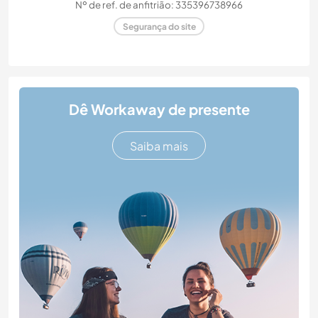
Nº de ref. de anfitrião: 335396738966
Segurança do site
Dê Workaway de presente
Saiba mais