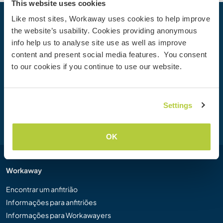
This website uses cookies
Like most sites, Workaway uses cookies to help improve
Sua próxima Aventura começa hoje
the website’s usability. Cookies providing anonymous
info help us to analyse site use as well as improve
Junte-se à comunidade Workaway hoje mesmo para
content and present social media features. You consent
descobrir experiências de viagem únicas com mais de
to our cookies if you continue to use our website.
50.000 oportunidades por todo o mundo.
Settings
Cadastre-se
OK
Workaway
Encontrar um anfitrião
Informações para anfitriões
Informações para Workawayers