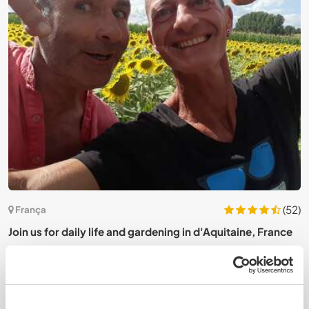
5)
(52)
França
Join us for daily life and gardening in d'Aquitaine, France
L
i