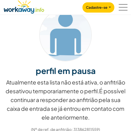
Skip to:
CONTENT
MAIN NAVIGATION
FOOTER
Cadastre-se
perfil em pausa
Atualmente esta lista não está ativa, o anfitrião
desativou temporariamente o perfil.É possível
continuar a responder ao anfitrião pela sua
caixa de entrada se já entrou em contato com
ele anteriormente.
(Nº de ref. de anfitrião: 313862811559)