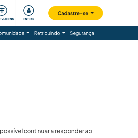
Cadastre-se
E VIAGENS
ENTRAR
omunidade
Retribuindo
Segurança
É possível continuar a responder ao