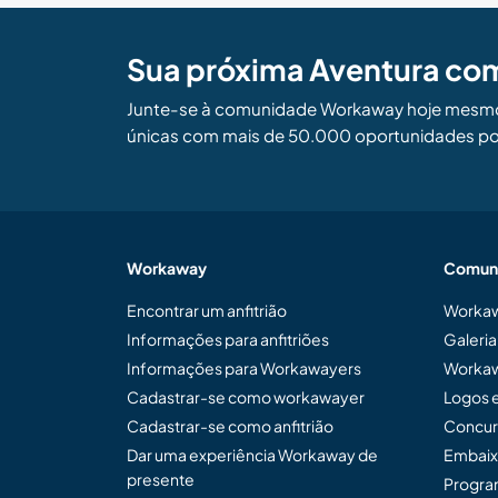
Sua próxima Aventura co
Junte-se à comunidade Workaway hoje mesmo 
únicas com mais de 50.000 oportunidades po
Workaway
Comun
Encontrar um anfitrião
Workaw
Informações para anfitriões
Galeri
Informações para Workawayers
Workaw
Cadastrar-se como workawayer
Logos 
Cadastrar-se como anfitrião
Concur
Dar uma experiência Workaway de
Embaix
presente
Program