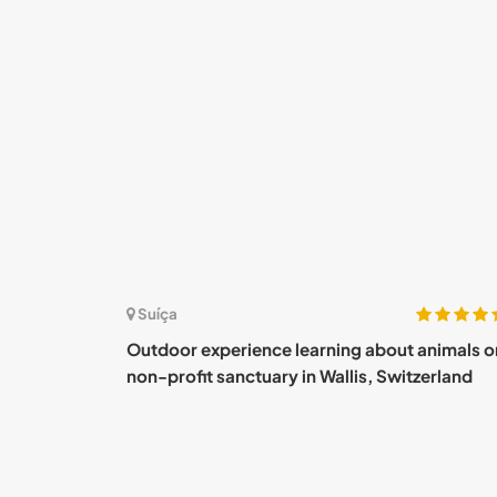
(4)
Suíça
he sun of the
Outdoor experience learning about animals o
non-profit sanctuary in Wallis, Switzerland