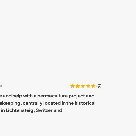
(9)
ça
Suíça
 and help with a permaculture project and
Join our family 
keeping, centrally located in the historical
Switzerland
in Lichtensteig, Switzerland