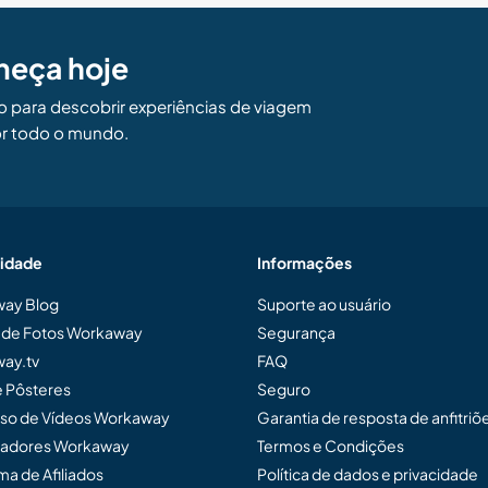
meça hoje
para descobrir experiências de viagem
r todo o mundo.
idade
Informações
ay Blog
Suporte ao usuário
a de Fotos Workaway
Segurança
ay.tv
FAQ
e Pôsteres
Seguro
so de Vídeos Workaway
Garantia de resposta de anfitriõ
adores Workaway
Termos e Condições
a de Afiliados
Política de dados e privacidade