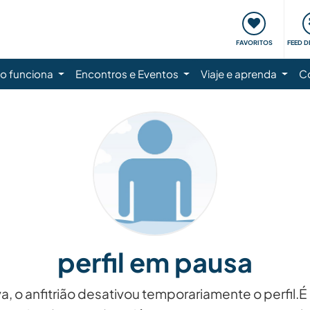
FAVORITOS
FEED D
 funciona
Encontros e Eventos
Viaje e aprenda
C
perfil em pausa
va, o anfitrião desativou temporariamente o perfil.