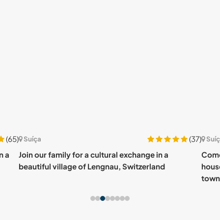
(65)
(37)
Suíça
Suí
n a
Join our family for a cultural exchange in a
Come
beautiful village of Lengnau, Switzerland
house
town 