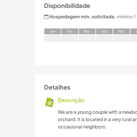
Disponibilidade
Hospedagem min. solicitada:
mínimo 1
J
an
F
ev
M
ar
A
br
M
ai
Detalhes
Descrição
We are a young couple with a newbor
orchard. It is located in a very rural
occasional neighbors.