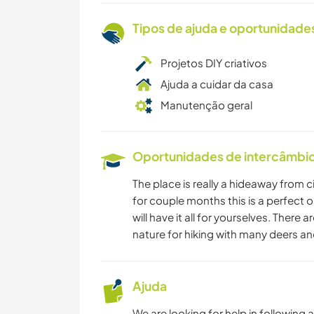
Tipos de ajuda e oportunidade
Projetos DIY criativos
Ajuda a cuidar da casa
Manutenção geral
Oportunidades de intercâmbio 
The place is really a hideaway from ci
for couple months this is a perfect 
will have it all for yourselves. There 
nature for hiking with many deers a
Ajuda
We are looking for help in following ac