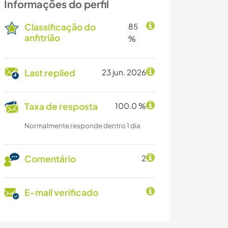
Informações do perfil
Classificação do
85
anfitrião
%
Last replied
23 jun. 2026
Taxa de resposta
100.0 %
Normalmente responde dentro 1 dia
Comentário
2
E-mail verificado