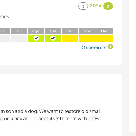
2026
 mês
J
un
J
ul
A
go
S
et
O
ut
N
ov
D
ez
O que é isso?
n son and a dog. We want to restore old small
 area in a tiny and peaceful settlement with a few