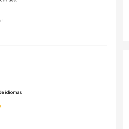
or
 de idiomas