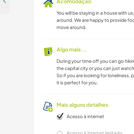
Garden near the forrest in Marianka, Slovakia
Acomodação
You will be staying in a house with us
around. We are happy to provide food
move around.
Algo mais...
During your time off you can go hiki
the capital city or you can just watch
So if you are looking for loneliness
it is perfect for you.
Mais alguns detalhes
Acesso à internet
Acesso à internet limitado