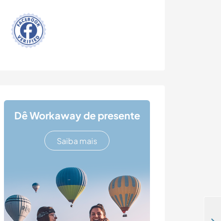
Dê Workaway de presente
Saiba mais