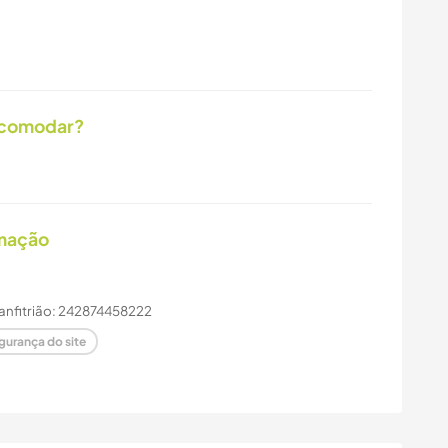
acomodar?
imação
 anfitrião: 242874458222
gurança do site