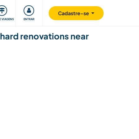
omunidade
Retribuindo
Segurança
Cadastre-se
E VIAGENS
ENTRAR
chard renovations near