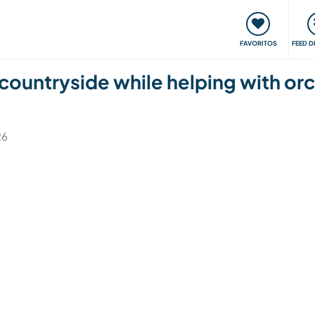
 funciona
Encontros e Eventos
Viaje e aprenda
C
FAVORITOS
FEED D
l countryside while helping with or
26