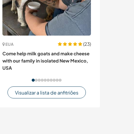
(23)
EUA
Áustria
Come help milk goats and make cheese
Come and join u
with our family in isolated New Mexico,
in Alland, Austr
USA
Visualizar a lista de anfitriões