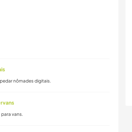
is
spedar nômades digitais.
ervans
 para vans.