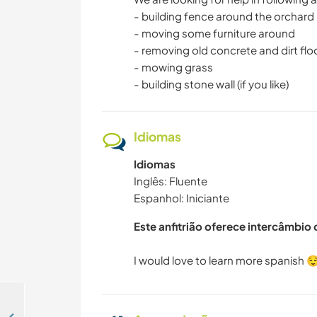
- building fence around the orchard
- moving some furniture around
- removing old concrete and dirt flo
- mowing grass
- building stone wall (if you like)
Idiomas
Idiomas
Inglês: Fluente
Espanhol: Iniciante
Este anfitrião oferece intercâmbio