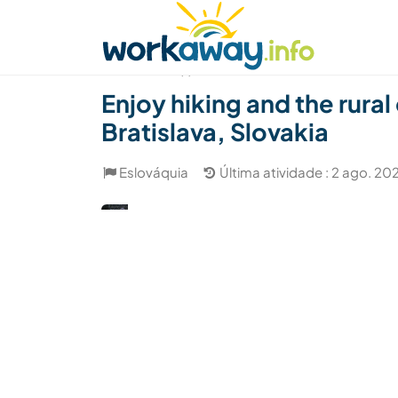
Skip to:
CONTENT
MAIN NAVIGATION
FOOTER
Achar anfitrião
Parceiro de viagem
Como
(1)
Enjoy hiking and the rura
Bratislava, Slovakia
Eslováquia
Última atividade : 2 ago. 20