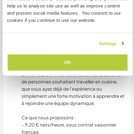
pendant l’été. La mission consiste à organiser
help us to analyse site use as well as improve content
des jeux, activités et moments ludiques pour les
and present social media features. You consent to our
plus jeunes, principalement des enfants
cookies if you continue to use our website.
hollandais qui séjournent chez nous.
Nous recherchons également une personne
polyvalente pour le ménage et le service au
Settings
restaurant. Ce poste demande de l’adaptabilité,
de la rigueur et un bon esprit d’équipe afin
d’assurer une expérience fluide et agréable pour
OK
nos clients.
Enfin, nous sommes ouverts aux candidatures
de personnes souhaitant travailler en cuisine,
que vous ayez déjà de l’expérience ou
simplement une forte motivation à apprendre et
à rejoindre une équipe dynamique.
Ce que nous proposons :
- 9,20 € nets/heure, sous contrat saisonnier
français