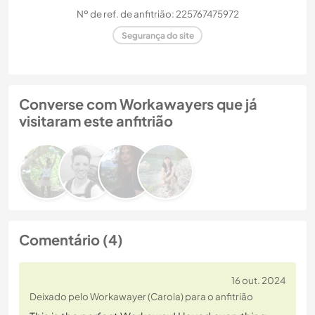
Nº de ref. de anfitrião: 225767475972
Segurança do site
Converse com Workawayers que já
visitaram este anfitrião
Comentário (4)
16 out. 2024
Deixado pelo Workawayer (Carola) para o anfitrião