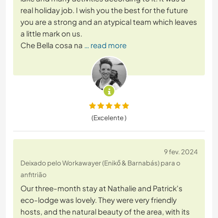
real holiday job. I wish you the best for the future
you are a strong and an atypical team which leaves
a little mark on us.
Che Bella cosa na
… read more
(Excelente )
9 fev. 2024
Deixado pelo Workawayer (Enikő & Barnabás) para o
anfitrião
Our three-month stay at Nathalie and Patrick's
eco-lodge was lovely. They were very friendly
hosts, and the natural beauty of the area, with its