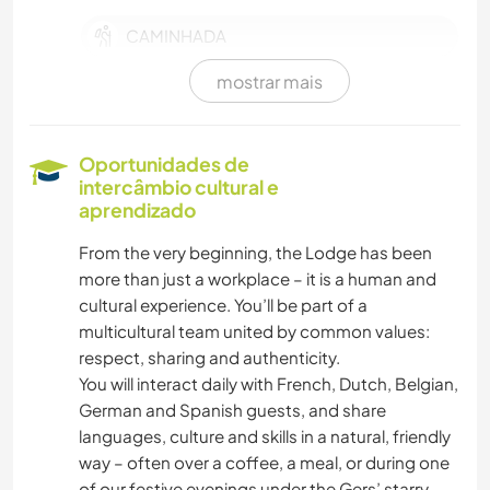
CAMINHADA
mostrar mais
CAMPING
ATIVIDADES AO AR LIVRE
Oportunidades de
intercâmbio cultural e
EVENTOS E SOCIAL
aprendizado
From the very beginning, the Lodge has been
SUSTENTABILIDADE
more than just a workplace – it is a human and
cultural experience. You’ll be part of a
CULTURA
multicultural team united by common values:
respect, sharing and authenticity.
ARTE E DESIGN
You will interact daily with French, Dutch, Belgian,
German and Spanish guests, and share
ARQUITETURA
languages, culture and skills in a natural, friendly
way – often over a coffee, a meal, or during one
of our festive evenings under the Gers’ starry