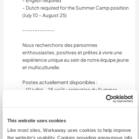
- English required
- Dutch required for the Summer Camp position
(July 10 – August 25)
-------------
Nous recherchons des personnes
enthousiastes, positives et prêtes à vivre une
expérience unique au sein de notre équipe jeune
et multiculturelle.
Postes actuellement disponibles :
- 10 juillet – 25 août : animation du Summer
Camp pour enfants (néerlandais obligatoire)
- dates flexibles : poste polyvalent ménage et
service en restauration et un poste en cuisine
This website uses cookies
Nous recherchons une personne parlant
Like most sites, Workaway uses cookies to help improve
néerlandais pour s’occuper des enfants
the website’s usability. Cookies providing anonymous info