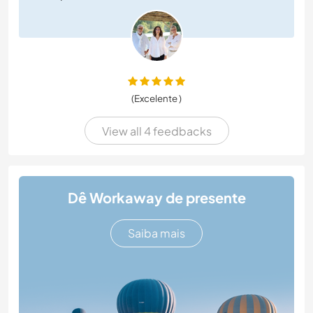
(Excelente )
View all 4 feedbacks
Dê Workaway de presente
Saiba mais