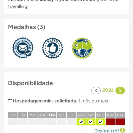
travelling.
Medalhas (3)
Disponibilidade
2026
Hospedagem min. solicitada:
1 mês ou mais
J
an
F
ev
M
ar
A
br
M
ai
J
un
J
ul
A
go
S
et
O
ut
N
ov
D
ez
O que é isso?