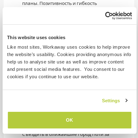
планы. Позитивность и гибкость
приветствуются
Algo mais...
This website uses cookies
In your free time, you can enjoy the natural
Like most sites, Workaway uses cookies to help improve
beauty of the national park.
the website’s usability. Cookies providing anonymous info
Go to the nearby town of Poti for shopping (10
help us to analyse site use as well as improve content
minutes by car or minibus).
and present social media features. You consent to our
Go to the nearest large city, Batumi (50 minutes
cookies if you continue to use our website.
by car or minibus).
Or we can organize a trip to the mountains
Settings
together at some point.
В свободное время вы можете насладится
OK
природой нацпарка
Съездить в ближайшие город Поти за