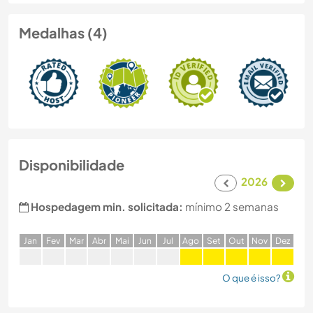
Medalhas (4)
Disponibilidade
2026
Hospedagem min. solicitada:
mínimo 2 semanas
J
an
F
ev
M
ar
A
br
M
ai
J
un
J
ul
A
go
S
et
O
ut
N
ov
D
ez
O que é isso?