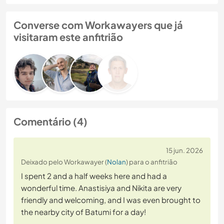
Converse com Workawayers que já
visitaram este anfitrião
Comentário (4)
15 jun. 2026
Deixado pelo Workawayer (
Nolan
) para o anfitrião
I spent 2 and a half weeks here and had a
wonderful time. Anastisiya and Nikita are very
friendly and welcoming, and I was even brought to
the nearby city of Batumi for a day!