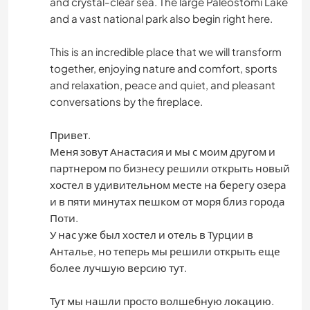
and crystal-clear sea. The large Paleostomi Lake
and a vast national park also begin right here.
This is an incredible place that we will transform
together, enjoying nature and comfort, sports
and relaxation, peace and quiet, and pleasant
conversations by the fireplace.
Привет.
Меня зовут Анастасия и мы с моим другом и
партнером по бизнесу решили открыть новый
хостел в удивительном месте на берегу озера
и в пяти минутах пешком от моря близ города
Поти.
У нас уже был хостел и отель в Турции в
Анталье, но теперь мы решили открыть еще
более лучшую версию тут.
Тут мы нашли просто волшебную локацию.