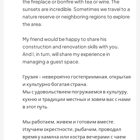
the fireplace or bonfire with tea or wine. The
sunsets are incredible. Sometimes we travel to a
nature reserve or neighboring regions to explore
the area.
My friend would be happy to share his
construction and renovation skills with you.
And I, in turn, will share my experience in
managing a guest space.
Грузия - невероятно гостеприимная, открытая
и культурно богатая страна.
Мы с удовольствием погружаемся в культуру,
кухню и традиции местных и зовем вас с нами
в этот путь.
Мы работаем, живем и готовим вместе.
Изучаем окрестности, рыбачим, проводил
время у камина или костра вечерами с чаем