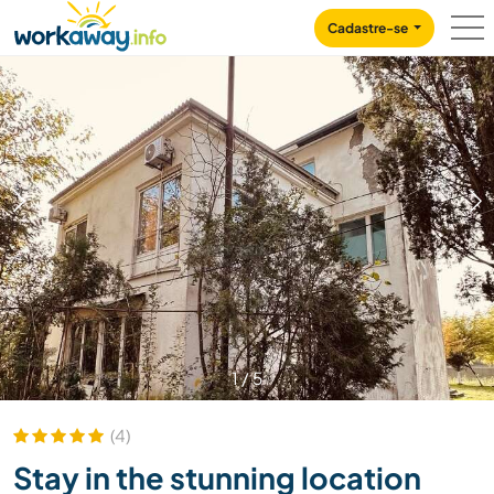
Skip to:
CONTENT
MAIN NAVIGATION
FOOTER
Cadastre-se
1
/
5
(4)
Stay in the stunning location