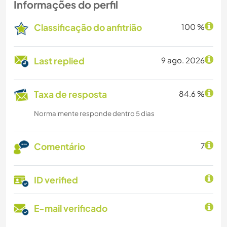
Informações do perfil
Classificação do anfitrião
100 %
Last replied
9 ago. 2026
Taxa de resposta
84.6 %
Normalmente responde dentro 5 dias
Comentário
7
ID verified
E-mail verificado