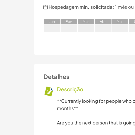
Hospedagem min. solicitada:
1 mês ou
J
an
F
ev
M
ar
A
br
M
ai
Detalhes
Descrição
**Currently looking for people who 
months**
Are you the next person that is going