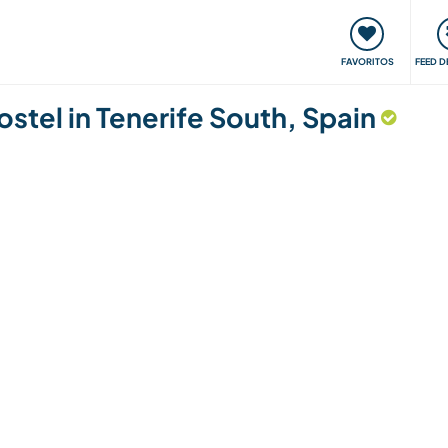
 funciona
Encontros e Eventos
Viaje e aprenda
C
FAVORITOS
FEED D
ostel in Tenerife South, Spain