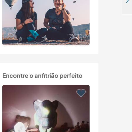
Join us in a beautiful old farmhouse near the Mojácar coast in Andalusia, Spain
Encontre o anfitrião perfeito
Última hora