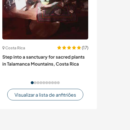
(17)
Costa Rica
Colômbia
Step into a sanctuary for sacred plants
Experience an 
in Talamanca Mountains, Costa Rica
spot for travel
Visualizar a lista de anfitriões