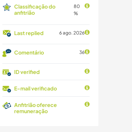
Classificação do
80
anfitrião
%
Last replied
6 ago. 2026
Comentário
36
ID verified
E-mail verificado
Anfitrião oferece
remuneração