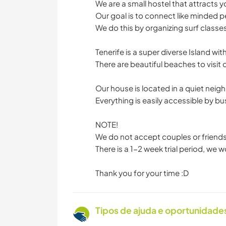
We are a small hostel that attracts 
Our goal is to connect like minded 
We do this by organizing surf class
Tenerife is a super diverse Island wi
There are beautiful beaches to visit 
Our house is located in a quiet nei
Everything is easily accessible by b
NOTE!
We do not accept couples or friends,
There is a 1-2 week trial period, we w
Thank you for your time :D
Tipos de ajuda e oportunidade