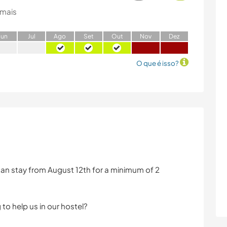
 mais
J
un
J
ul
A
go
S
et
O
ut
N
ov
D
ez
O que é isso?
can stay from August 12th for a minimum of 2
 to help us in our hostel?