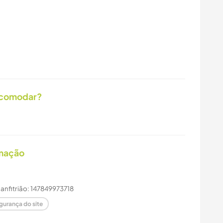
acomodar?
imação
e anfitrião: 147849973718
gurança do site