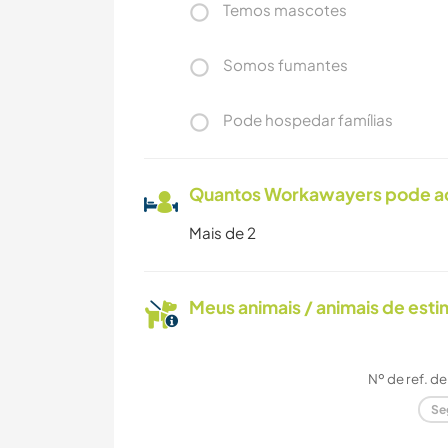
Temos mascotes
Somos fumantes
Pode hospedar famílias
Quantos Workawayers pode 
Mais de 2
Meus animais / animais de est
Nº de ref. d
Se