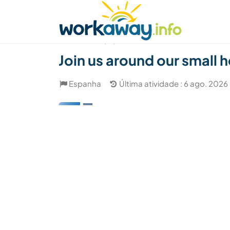
Skip to:
CONTENT
MAIN NAVIGATION
FOOTER
Achar anfitrião
Parceiro de viagem
Como
(12)
Join us around our small h
Espanha
Última atividade : 6 ago. 2026