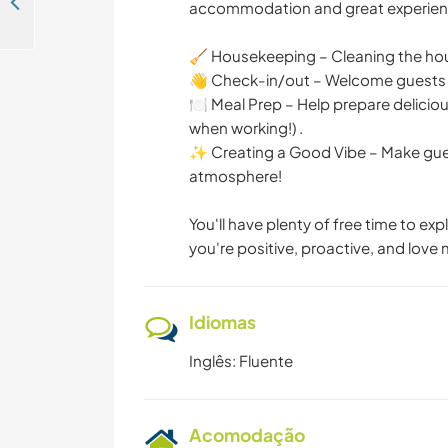
Dive in and explore the great natural countryside of Guitiriz, Spain
accommodation and great experience
🧹 Housekeeping – Cleaning the hou
👋 Check-in/out – Welcome guests a
🍽 Meal Prep – Help prepare delicious
when working!) .
✨ Creating a Good Vibe – Make gues
atmosphere!
You'll have plenty of free time to exp
you're positive, proactive, and lov
Idiomas
Inglês: Fluente
Acomodação