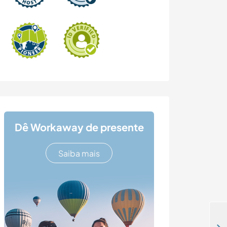
Dê Workaway de presente
Saiba mais