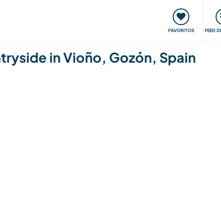
 funciona
Encontros e Eventos
Viaje e aprenda
C
FAVORITOS
FEED D
ntryside in Vioño, Gozón, Spain