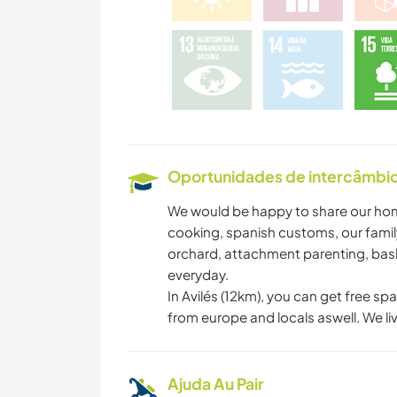
Oportunidades de intercâmbio 
We would be happy to share our home
cooking, spanish customs, our family 
orchard, attachment parenting, baske
everyday.
In Avilés (12km), you can get free sp
from europe and locals aswell. We li
Ajuda Au Pair