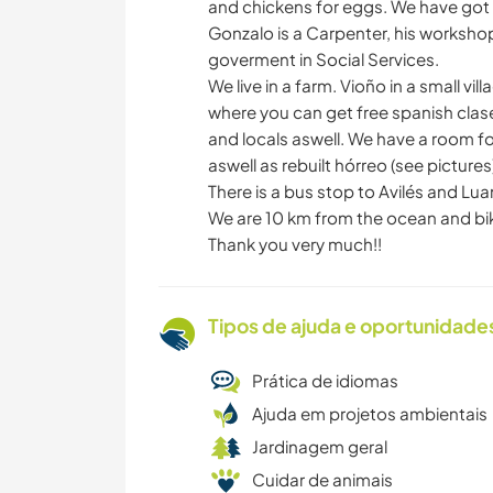
and chickens for eggs. We have got a
Gonzalo is a Carpenter, his workshop 
goverment in Social Services.
We live in a farm. Vioño in a small vil
where you can get free spanish cla
and locals aswell. We have a room f
aswell as rebuilt hórreo (see pictures
There is a bus stop to Avilés and L
We are 10 km from the ocean and bik
Thank you very much!!
Tipos de ajuda e oportunidade
Prática de idiomas
Ajuda em projetos ambientais
Jardinagem geral
Cuidar de animais