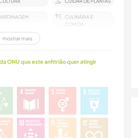
CULTURA
CUIDAR DE PLANTAS
JARDINAGEM
CULINÁRIA E
COMIDA
mostrar mais
LIVROS
ASTRONOMIA
ATIVIDADES AO AR
NATURALEZA
da ONU que este anfitrião quer atingir
LIVRE
CAMINHADA
FITNESS
PRAIA
ESPORTES DE
AVENTURA