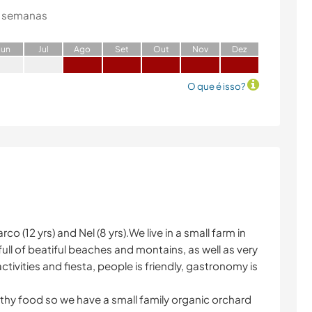
 semanas
J
un
J
ul
A
go
S
et
O
ut
N
ov
D
ez
O que é isso?
o (12 yrs) and Nel (8 yrs).We live in a small farm in
 full of beatiful beaches and montains, as well as very
activities and fiesta, people is friendly, gastronomy is
althy food so we have a small family organic orchard