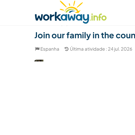
Skip to:
CONTENT
MAIN NAVIGATION
FOOTER
Achar anfitrião
Parceiro de viagem
Como
(19)
Join our family in the cou
Espanha
Última atividade : 24 jul. 2026