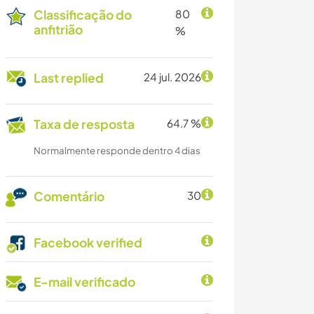
Classificação do
80
anfitrião
%
Last replied
24 jul. 2026
Taxa de resposta
64.7 %
Normalmente responde dentro 4 dias
Comentário
30
Facebook verified
E-mail verificado