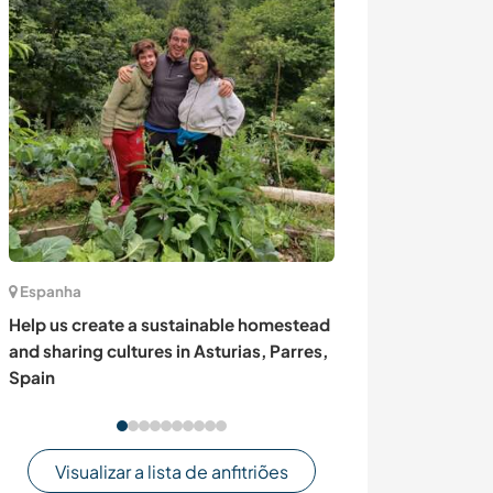
Espanha
Espanha
Help us create a sustainable homestead
Enjoy life in th
and sharing cultures in Asturias, Parres,
wake up with bi
Spain
door in Biar, Sp
Visualizar a lista de anfitriões