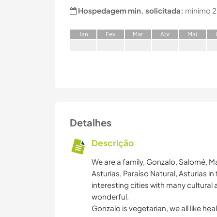
Hospedagem min. solicitada:
mínimo 2
J
an
F
ev
M
ar
A
br
M
ai
Detalhes
Descrição
We are a family, Gonzalo, Salomé, Marc
Asturias, Paraíso Natural, Asturias in
interesting cities with many cultural 
wonderful.
Gonzalo is vegetarian, we all like he