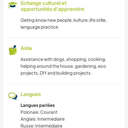
Echange culturel et
opportunités d'apprendre
MUSIQUE
Geting know new people, kulture, life stille,
language practice
BRICOLAGE / ARTISANAT
LIVRES
Aide
JARDINAGE
Assistance with dogs, shopping, cooking,
helping around the house, gardening, eco
projects, DIY and building projects.
ANIMAUX
RANDONNÉE
Langues
ACTIVITÉS EN PLEIN AIR
Langues parlées
Polonais: Courant
SPORTS NAUTIQUES
Anglais: Intermédiaire
Russe: Intermédiaire