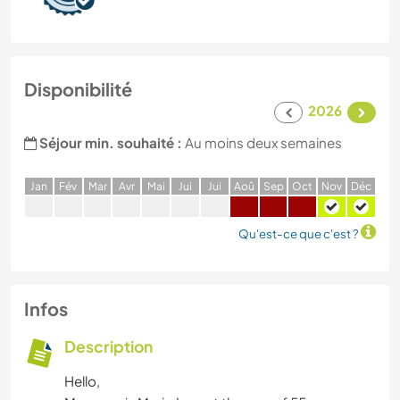
Disponibilité
2026
Séjour min. souhaité :
Au moins deux semaines
J
an
F
év
M
ar
A
vr
M
ai
J
ui
J
ui
A
oû
S
ep
O
ct
N
ov
D
éc
Qu'est-ce que c'est ?
Infos
Description
Hello,