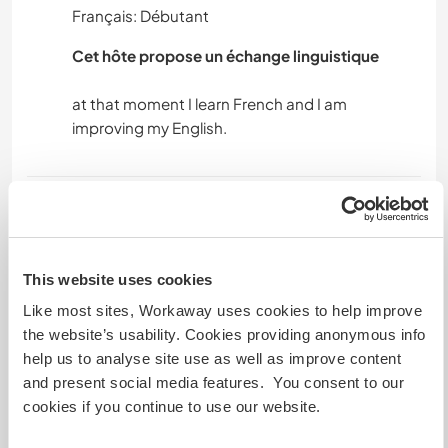
Français: Débutant
PLAGE
Cet hôte propose un échange linguistique
VOILE / BATEAU
at that moment I learn French and I am
YOGA / BIEN-ÊTRE
NATURE
Hébergement
CAMPING
bedroom with bathroom in big house, tent,
mobil home
This website uses cookies
Like most sites, Workaway uses cookies to help improve
the website’s usability. Cookies providing anonymous info
Autres infos...
help us to analyse site use as well as improve content
and present social media features. You consent to our
visiting town, geting know people, cinema,
cookies if you continue to use our website.
beach and ocean, visiting intresting places