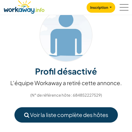
Skip to:
CONTENT
MAIN NAVIGATION
FOOTER
Inscription
Profil désactivé
L'équipe Workaway a retiré cette annonce.
(N° de référence hôte : 684852227529)
Voir la liste complète des hôtes