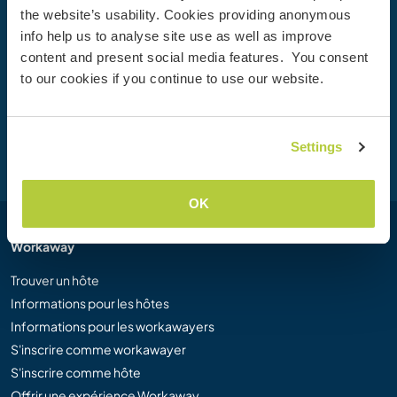
the website’s usability. Cookies providing anonymous
Rejoignez dès aujourd’hui la communauté Workaway et
info help us to analyse site use as well as improve
vivez des expériences de voyage uniques, avec plus de 50
content and present social media features. You consent
000 opportunités aux quatre coins du monde.
to our cookies if you continue to use our website.
Inscription
Settings
OK
Workaway
Trouver un hôte
Informations pour les hôtes
Informations pour les workawayers
S'inscrire comme workawayer
S'inscrire comme hôte
Offrir une expérience Workaway