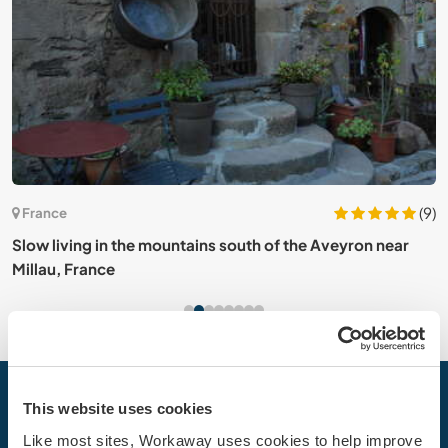
11)
(9)
France
Slow living in the mountains south of the Aveyron near
H
Millau, France
Votre prochaine aventure commence
This website uses cookies
aujourd’hui
Like most sites, Workaway uses cookies to help improve