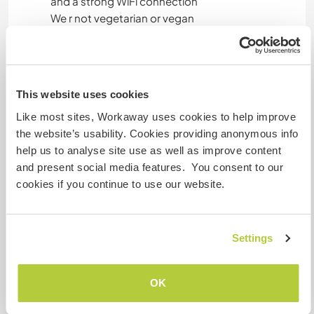
and a strong WiFi connection
We r not vegetarian or vegan
Autres infos...
This website uses cookies
In the time off the helper will be able to meet new
people, study, go to the gym or pool, and do
Like most sites, Workaway uses cookies to help improve
anything that can help to make good memories
the website’s usability. Cookies providing anonymous info
help us to analyse site use as well as improve content
and present social media features. You consent to our
Informations
cookies if you continue to use our website.
complémentaires
Accès Internet
Settings
Accès Internet limité
OK
Nous avons des animaux