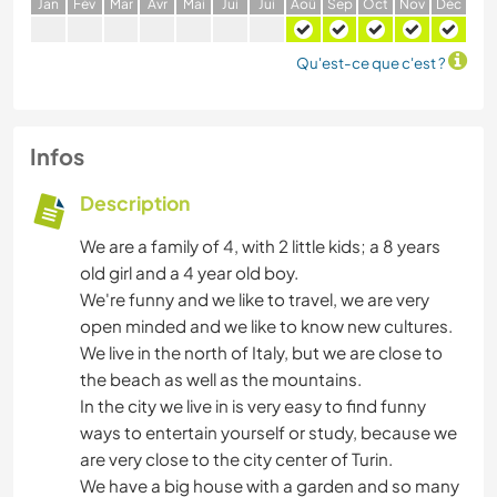
J
an
F
év
M
ar
A
vr
M
ai
J
ui
J
ui
A
oû
S
ep
O
ct
N
ov
D
éc
Qu'est-ce que c'est ?
Infos
Description
We are a family of 4, with 2 little kids; a 8 years
old girl and a 4 year old boy.
We're funny and we like to travel, we are very
open minded and we like to know new cultures.
We live in the north of Italy, but we are close to
the beach as well as the mountains.
In the city we live in is very easy to find funny
ways to entertain yourself or study, because we
are very close to the city center of Turin.
We have a big house with a garden and so many