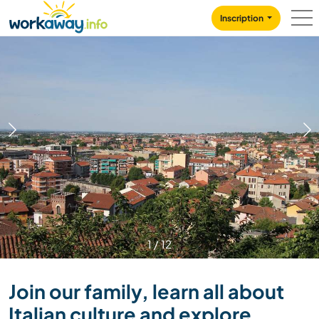
Skip to:
CONTENT
MAIN NAVIGATION
FOOTER
Inscription
1
/
12
Join our family, learn all about
Italian culture and explore